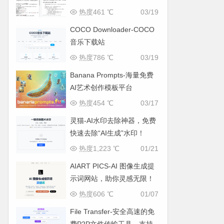
热度461 ℃
03/19
COCO Downloader-COCO
音乐下载站
热度786 ℃
03/19
Banana Prompts-海量免费
AI艺术创作模板平台
热度454 ℃
03/17
灵猫-AI水印去除神器，免费
快速去除“AI生成”水印！
热度1,223 ℃
01/21
AIART PICS-AI 图像生成提
示词网站，助你灵感无限！
热度606 ℃
01/07
File Transfer-安全高速的免