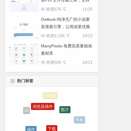
费P2P文件传输工具，支持
多平台无缝互通
热度676 ℃
11/25
Owllook-纯净无广的小说垂
直搜索引擎，让阅读更优雅
热度6,336 ℃
10/22
ManyPixels-免费高质量插画
素材库
热度505 ℃
10/21
热门标签
浏览器插件
图片
AI
手机
下载
插件