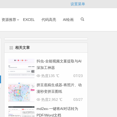
设置菜单
资源推荐
EXCEL
代码高亮
AI绘画
相关文章
抖虫-全能视频文案提取与AI
深加工神器
热度135 ℃
07/23
拼豆底稿生成器-将照片、动
漫秒变拼豆图纸
热度2,952 ℃
03/27
md2ex-一键将AI对话转为
PDF/Word文档