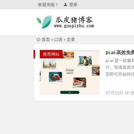
欢迎光临！
登录
首页
口语
文章
pi.ai-高
推荐网站
pi.ai 是
计。凭借其强
页即可开始对话
07月11日
热