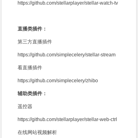
https://github.com/stellarplayer/stellar-watch-tv
直播类插件：
第三方直播插件
https://github.com/simplecelery/stellar-stream
看直播插件
https://github.com/simplecelery/zhibo
辅助类插件：
遥控器
https://github.com/stellarplayer/stellar-web-ctrl
在线网站视频解析