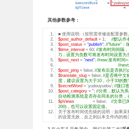
其他参数参考：
■ 使用说明:（按照需求修改配置参
$post_author_default
= 1;
//默认
$post_status
=
"publish"
;
//"future
$time_interval
= 60;
//发布时间间隔，单
7)，设置为负数可将发布时间设置为
$post_next
=
"next"
;
//now:发布时
//n
$post_ping
= false;
//发布后是否执行pi
$translate_slug
= false;
//是否将中文
度，建议设置为大于10，小于33的数
$secretWord
= 'yudouyudou';
//接口
$post_category
=
''
;
//分类，默认为
自动检测系统是否存在同名的分类，
$pViews
= false;
//文章已
200)，也可以设置固定值。
关于发布时间优先级的说明：如果采
的设置无效，反之则以本文件内的相