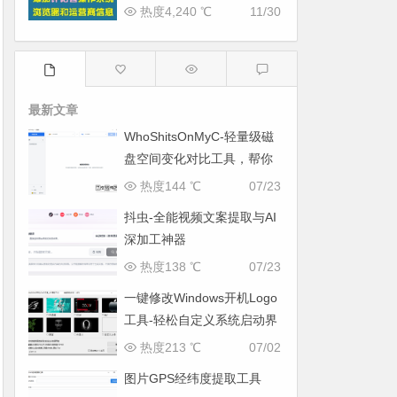
教程
热度4,240 ℃
11/30
最新文章
WhoShitsOnMyC-轻量级磁
盘空间变化对比工具，帮你
找出“吃掉”空间的罪魁祸首
热度144 ℃
07/23
抖虫-全能视频文案提取与AI
深加工神器
热度138 ℃
07/23
一键修改Windows开机Logo
工具-轻松自定义系统启动界
面
热度213 ℃
07/02
图片GPS经纬度提取工具