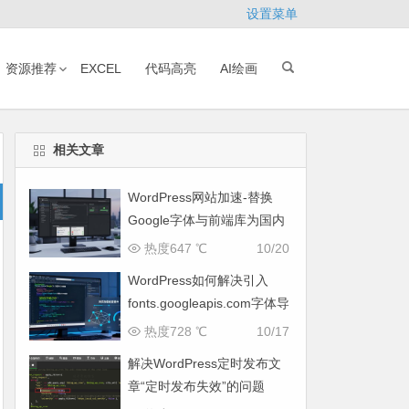
设置菜单
资源推荐
EXCEL
代码高亮
AI绘画
相关文章
WordPress网站加速-替换
Google字体与前端库为国内
CDN镜像
热度647 ℃
10/20
WordPress如何解决引入
fonts.googleapis.com字体导
致网页响应缓慢问题
热度728 ℃
10/17
解决WordPress定时发布文
章“定时发布失效”的问题