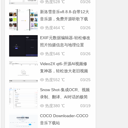
工具
热度528 ℃
03/26
新洛雪音乐v8.8.8-自带12大
音乐源，免费开源听歌下载
两不误！
热度464 ℃
03/26
EXIF元数据编辑器-轻松修改
照片拍摄信息与地理位置
热度546 ℃
03/26
Video2X qt6-开源AI视频修
复神器，轻松放大老旧视频
到4K
热度552 ℃
03/25
Snow Shot-集成OCR、视频
录制、翻译、AI对话的极简
截图利器
热度380 ℃
03/19
COCO Downloader-COCO
音乐下载站