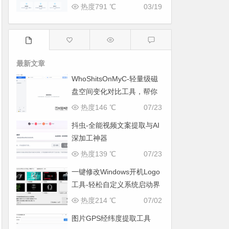
热度791 ℃
03/19
最新文章
WhoShitsOnMyC-轻量级磁
盘空间变化对比工具，帮你
找出“吃掉”空间的罪魁祸首
热度146 ℃
07/23
抖虫-全能视频文案提取与AI
深加工神器
热度139 ℃
07/23
一键修改Windows开机Logo
工具-轻松自定义系统启动界
面
热度214 ℃
07/02
图片GPS经纬度提取工具