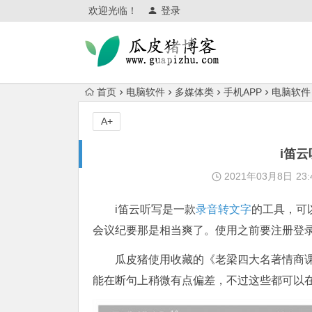
欢迎光临！
登录
首页
电脑软件
多媒体类
手机APP
电脑软件
A+
i笛
2021年03月8日
23:
i笛云听写是一款
录音转文字
的工具，可
会议纪要那是相当爽了。使用之前要注册登
瓜皮猪使用收藏的《老梁四大名著情商课
能在断句上稍微有点偏差，不过这些都可以