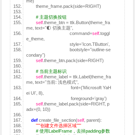
me)
theme_frame.pack(side=RIGHT)
# 主题切换按钮
self
.theme_btn = ttk.Button(theme_fra
me, text="🌓 切换主题",
command=
self
.toggl
e_theme,
style='Icon.TButton',
bootstyle="outline-se
condary")
self
.theme_btn.pack(side=RIGHT)
# 当前主题标识
self
.theme_label = ttk.Label(theme_fra
me, text="当前: 浅色模式",
font=('Microsoft YaH
ei UI', 8),
foreground='gray')
self
.theme_label.pack(side=RIGHT, p
adx=(0, 10))
def
create_file_section(
self
, parent):
"""创建文件选择区域"""
# 使用LabelFrame，去掉padding参数