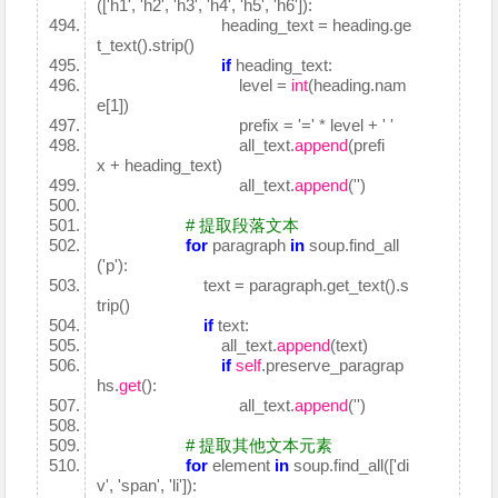
(['h1', 'h2', 'h3', 'h4', 'h5', 'h6']):
heading_text = heading.ge
t_text().strip()
if
heading_text:
level =
int
(heading.nam
e[1])
prefix = '=' * level + ' '
all_text.
append
(prefi
x + heading_text)
all_text.
append
('')
# 提取段落文本
for
paragraph
in
soup.find_all
('p'):
text = paragraph.get_text().s
trip()
if
text:
all_text.
append
(text)
if
self
.preserve_paragrap
hs.
get
():
all_text.
append
('')
# 提取其他文本元素
for
element
in
soup.find_all(['di
v', 'span', 'li']):