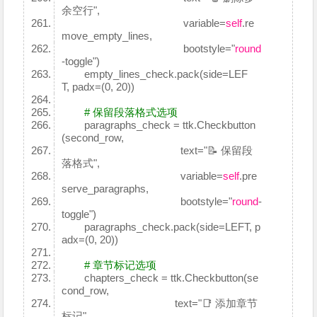
余空行",
variable=
self
.re
move_empty_lines,
bootstyle="
round
-toggle")
empty_lines_check.pack(side=LEF
T, padx=(0, 20))
# 保留段落格式选项
paragraphs_check = ttk.Checkbutton
(second_row,
text="📝 保留段
落格式",
variable=
self
.pre
serve_paragraphs,
bootstyle="
round
-
toggle")
paragraphs_check.pack(side=LEFT, p
adx=(0, 20))
# 章节标记选项
chapters_check = ttk.Checkbutton(se
cond_row,
text="📑 添加章节
标记",