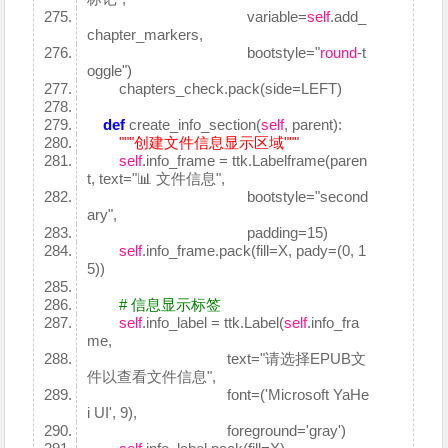
variable=
self
.add_
chapter_markers,
bootstyle="
round
-t
oggle")
chapters_check.pack(side=LEFT)
def
create_info_section(
self
, parent):
"""创建文件信息显示区域"""
self
.info_frame = ttk.Labelframe(paren
t, text="📊 文件信息",
bootstyle="second
ary",
padding=15)
self
.info_frame.pack(fill=X, pady=(0, 1
5))
# 信息显示标签
self
.info_label = ttk.Label(
self
.info_fra
me,
text="请选择EPUB文
件以查看文件信息",
font=('Microsoft YaHe
i UI', 9),
foreground='gray')