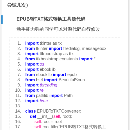
尝试几次）
EPUB转TXT格式转换工具源代码
动手能力强的同学可以对源代码自行修改
import
tkinter as tk
from
tkinter
import
filedialog, messagebox
import
ttkbootstrap as ttk
from
ttkbootstrap.constants
import
*
import
os
import
ebooklib
from
ebooklib
import
epub
from
bs4
import
BeautifulSoup
import
threading
import
re
from
pathlib
import
Path
import
time
class
EPUBToTXTConverter:
def
__init__
(
self
, root):
self
.root = root
self
.root.title("EPUB转TXT格式转换工