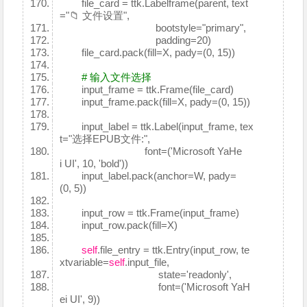
file_card = ttk.Labelframe(parent, text
="📁 文件设置",
bootstyle="primary",
padding=20)
file_card.pack(fill=X, pady=(0, 15))
# 输入文件选择
input_frame = ttk.Frame(file_card)
input_frame.pack(fill=X, pady=(0, 15))
input_label = ttk.Label(input_frame, tex
t="选择EPUB文件:",
font=('Microsoft YaHe
i UI', 10, 'bold'))
input_label.pack(anchor=W, pady=
(0, 5))
input_row = ttk.Frame(input_frame)
input_row.pack(fill=X)
self
.file_entry = ttk.Entry(input_row, te
xtvariable=
self
.input_file,
state='readonly',
font=('Microsoft YaH
ei UI', 9))