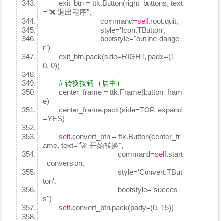
exit_btn = ttk.Button(right_buttons, text
="❌ 退出程序",
command=
self
.root.quit,
style='Icon.TButton',
bootstyle="outline-dange
r")
exit_btn.pack(side=RIGHT, padx=(1
0, 0))
# 转换按钮（居中）
center_frame = ttk.Frame(button_fram
e)
center_frame.pack(side=TOP, expand
=YES)
self
.convert_btn = ttk.Button(center_fr
ame, text="🚀 开始转换",
command=
self
.start
_conversion,
style='Convert.TBut
ton',
bootstyle="succes
s")
self
.convert_btn.pack(pady=(0, 15))