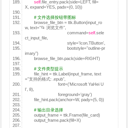
self
.file_entry.pack(side=LEFT, fill=
X, expand=YES, padx=(0, 10))
# 文件选择按钮带图标
browse_file_btn = ttk.Button(input_ro
w, text="📂 浏览文件",
command=
self
.sele
ct_input_file,
style='Icon.TButton',
bootstyle="outline-pr
imary")
browse_file_btn.pack(side=RIGHT)
# 文件类型提示
file_hint = ttk.Label(input_frame, text
="支持的格式: .epub",
font=('Microsoft YaHei U
I', 8),
foreground='gray')
file_hint.pack(anchor=W, pady=(5, 0))
# 输出目录选择
output_frame = ttk.Frame(file_card)
output_frame.pack(fill=X)