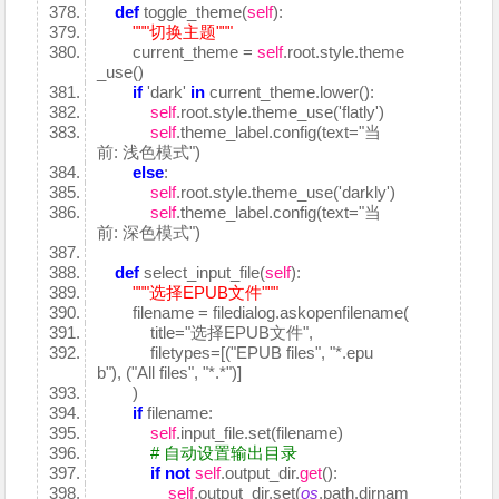
def
toggle_theme(
self
):
"""切换主题"""
current_theme =
self
.root.style.theme
_use()
if
'dark'
in
current_theme.lower():
self
.root.style.theme_use('flatly')
self
.theme_label.config(text="当
前: 浅色模式")
else
:
self
.root.style.theme_use('darkly')
self
.theme_label.config(text="当
前: 深色模式")
def
select_input_file(
self
):
"""选择EPUB文件"""
filename = filedialog.askopenfilename(
title="选择EPUB文件",
filetypes=[("EPUB files", "*.epu
b"), ("All files", "*.*")]
)
if
filename:
self
.input_file.set(filename)
# 自动设置输出目录
if
not
self
.output_dir.
get
():
self
.output_dir.set(
os
.path.dirnam