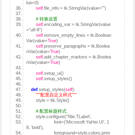
lue=0)
self
.file_info = tk.StringVar(value="")
# 转换设置
self
.encoding_var = tk.StringVar(value
="utf-8")
self
.remove_empty_lines = tk.Boolean
Var(value=
True
)
self
.preserve_paragraphs = tk.Boolea
nVar(value=
True
)
self
.add_chapter_markers = tk.Boolea
nVar(value=
True
)
self
.setup_ui()
self
.setup_styles()
def
setup_styles(
self
):
"""配置自定义样式"""
style = ttk.Style()
# 配置标题样式
style.configure('Title.TLabel',
font=('Microsoft YaHei UI', 1
8, 'bold'),
foreground=style.colors.prim