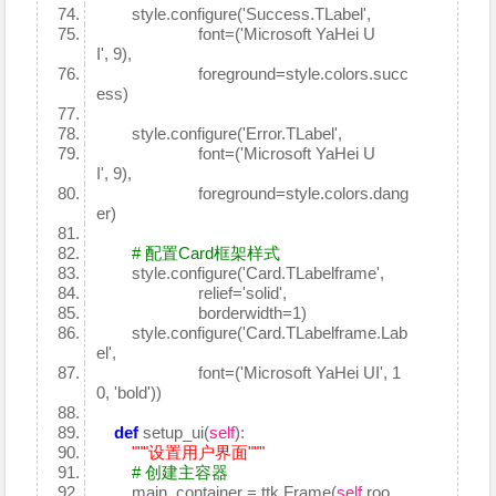
style.configure('Success.TLabel',
font=('Microsoft YaHei U
I', 9),
foreground=style.colors.succ
ess)
style.configure('Error.TLabel',
font=('Microsoft YaHei U
I', 9),
foreground=style.colors.dang
er)
# 配置Card框架样式
style.configure('Card.TLabelframe',
relief='solid',
borderwidth=1)
style.configure('Card.TLabelframe.Lab
el',
font=('Microsoft YaHei UI', 1
0, 'bold'))
def
setup_ui(
self
):
"""设置用户界面"""
# 创建主容器
main_container = ttk.Frame(
self
.roo