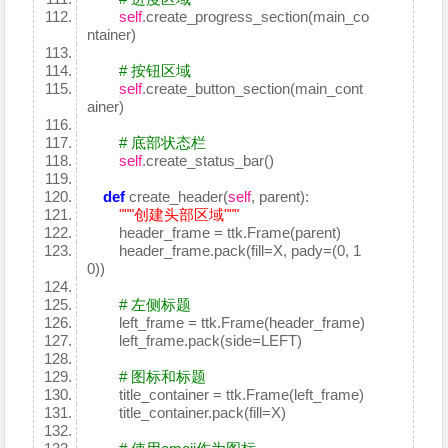
self
.create_progress_section(main_co
ntainer)
# 按钮区域
self
.create_button_section(main_cont
ainer)
# 底部状态栏
self
.create_status_bar()
def
create_header(
self
, parent):
"""创建头部区域"""
header_frame = ttk.Frame(parent)
header_frame.pack(fill=X, pady=(0, 1
0))
# 左侧标题
left_frame = ttk.Frame(header_frame)
left_frame.pack(side=LEFT)
# 图标和标题
title_container = ttk.Frame(left_frame)
title_container.pack(fill=X)