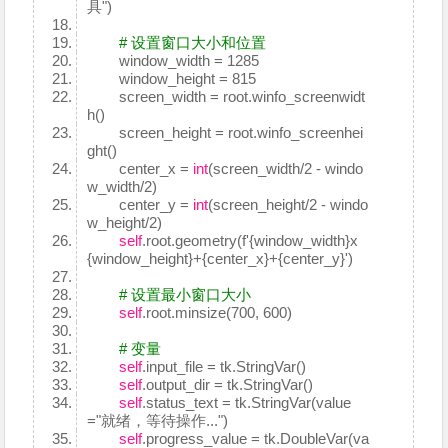
具")
# 设置窗口大小和位置
window_width = 1285
window_height = 815
screen_width = root.winfo_screenwidt
h()
screen_height = root.winfo_screenhei
ght()
center_x =
int
(screen_width/2 - windo
w_width/2)
center_y =
int
(screen_height/2 - windo
w_height/2)
self
.root.geometry(f'{window_width}x
{window_height}+{center_x}+{center_y}')
# 设置最小窗口大小
self
.root.minsize(700, 600)
# 变量
self
.input_file = tk.StringVar()
self
.output_dir = tk.StringVar()
self
.status_text = tk.StringVar(value
="就绪，等待操作...")
self
.progress_value = tk.DoubleVar(va