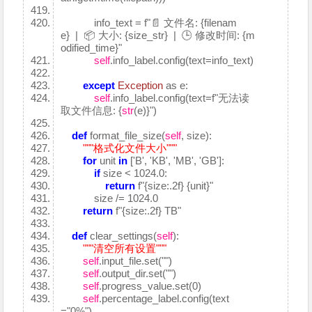
info_text = f"📄 文件名: {filenam
e} | 📦 大小: {size_str} | 🕒 修改时间: {m
odified_time}"
self
.info_label.config(text=info_text)
except
Exception
as e:
self
.info_label.config(text=f"无法读
取文件信息: {
str
(e)}")
def
format_file_size(
self
, size):
"""格式化文件大小"""
for
unit
in
['B', 'KB', 'MB', 'GB']:
if
size < 1024.0:
return
f"{size:.2f} {unit}"
size /= 1024.0
return
f"{size:.2f} TB"
def
clear_settings(
self
):
"""清空所有设置"""
self
.input_file.set("")
self
.output_dir.set("")
self
.progress_value.set(0)
self
.percentage_label.config(text
="0%")