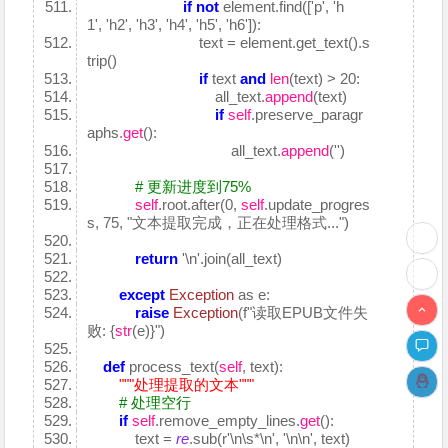
if
not
element.find(['p', 'h
1', 'h2', 'h3', 'h4', 'h5', 'h6']):
text = element.get_text().s
trip()
if
text
and
len
(text) > 20:
all_text.
append
(text)
if
self
.preserve_paragr
aphs.
get
():
all_text.
append
('')
# 更新进度到75%
self
.root.after(0,
self
.update_progres
s, 75, "文本提取完成，正在处理格式...")
return
'\n'.join(all_text)
except
Exception
as e:
raise
Exception
(f"读取EPUB文件失
败: {
str
(e)}")
def
process_text(
self
, text):
"""处理提取的文本"""
# 处理空行
if
self
.remove_empty_lines.
get
():
text =
re
.sub(r'\n\s*\n', '\n\n', text)