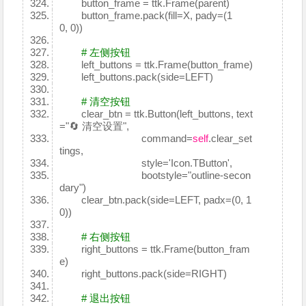
button_frame = ttk.Frame(parent)
button_frame.pack(fill=X, pady=(1
0, 0))
# 左侧按钮
left_buttons = ttk.Frame(button_frame)
left_buttons.pack(side=LEFT)
# 清空按钮
clear_btn = ttk.Button(left_buttons, text
="🔄 清空设置",
command=
self
.clear_set
tings,
style='Icon.TButton',
bootstyle="outline-secon
dary")
clear_btn.pack(side=LEFT, padx=(0, 1
0))
# 右侧按钮
right_buttons = ttk.Frame(button_fram
e)
right_buttons.pack(side=RIGHT)
# 退出按钮