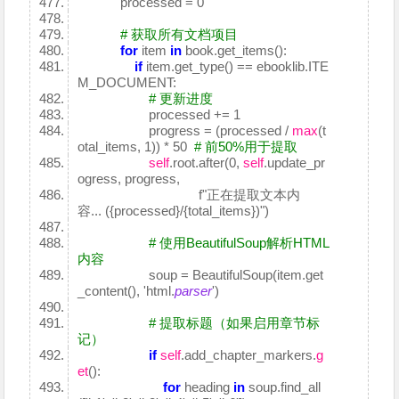
processed = 0
# 获取所有文档项目
for
item
in
book.get_items():
if
item.get_type() == ebooklib.ITE
M_DOCUMENT:
# 更新进度
processed += 1
progress = (processed /
max
(t
otal_items, 1)) * 50
# 前50%用于提取
self
.root.after(0,
self
.update_pr
ogress, progress,
f"正在提取文本内
容... ({processed}/{total_items})")
# 使用BeautifulSoup解析HTML
内容
soup = BeautifulSoup(item.get
_content(), 'html.
parser
')
# 提取标题（如果启用章节标
记）
if
self
.add_chapter_markers.
g
et
():
for
heading
in
soup.find_all