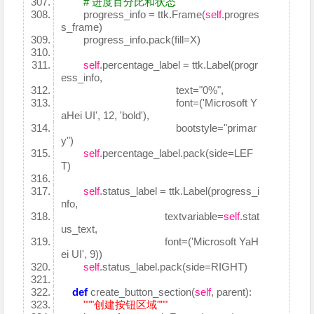
# 进度百分比和状态
progress_info = ttk.Frame(
self
.progres
s_frame)
progress_info.pack(fill=X)
self
.percentage_label = ttk.Label(progr
ess_info,
text="0%",
font=('Microsoft Y
aHei UI', 12, 'bold'),
bootstyle="primar
y")
self
.percentage_label.pack(side=LEF
T)
self
.status_label = ttk.Label(progress_i
nfo,
textvariable=
self
.stat
us_text,
font=('Microsoft YaH
ei UI', 9))
self
.status_label.pack(side=RIGHT)
def
create_button_section(
self
, parent):
"""创建按钮区域"""