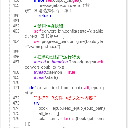
if
not
self
.output_dir.
get
():
messagebox.showerror("错
误", "❌ 请选择保存目录！")
return
# 禁用转换按钮
self
.convert_btn.config(state='disable
d', text="⏳ 转换中...")
self
.progress_bar.configure(bootstyle
="warning-striped")
# 在单独线程中运行转换
thread
=
threading
.Thread(target=
self
.
convert_epub_to_txt)
thread
.daemon =
True
thread
.start()
def
extract_text_from_epub(
self
, epub_p
ath):
"""从EPUB文件中提取文本内容"""
try
:
book = epub.read_epub(epub_path)
all_text = []
total_items =
len
(
list
(book.get_items
()))