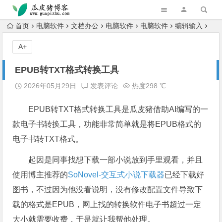
跳转到主内容
首页
电脑软件
文档办公
电脑软件
电脑软件
编辑输入
EP
A+
EPUB转TXT格式转换工具
2026年05月29日
发表评论
热度298 ℃
EPUB转TXT格式转换工具是瓜皮猪借助AI编写的一
款电子书转换工具，功能非常简单就是将EPUB格式的
电子书转TXT格式。
起因是同事找想下载一部小说放到手里观看，并且
使用博主推荐的
SoNovel-交互式小说下载器
已经下载好
图书，不过因为他没看说明，没有修改配置文件导致下
载的格式是EPUB，网上找的转换软件电子书超过一定
大小就需要收费，于是就让我帮他处理。