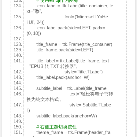
# 使用emoji作为图标
icon_label = ttk.Label(title_container, te
xt="📚",
font=('Microsoft YaHe
i UI', 24))
icon_label.pack(side=LEFT, padx=
(0, 10))
title_frame = ttk.Frame(title_container)
title_frame.pack(side=LEFT)
title_label = ttk.Label(title_frame, text
="EPUB 转 TXT 转换器",
style='Title.TLabel')
title_label.pack(anchor=W)
subtitle_label = ttk.Label(title_frame,
text="轻松将电子书转
换为纯文本格式",
style='Subtitle.TLabe
l')
subtitle_label.pack(anchor=W)
# 右侧主题切换按钮
theme_frame = ttk.Frame(header_fra