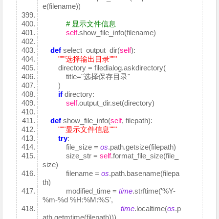
e(filename))
# 显示文件信息
self
.show_file_info(filename)
def
select_output_dir(
self
):
"""选择输出目录"""
directory = filedialog.askdirectory(
title="选择保存目录"
)
if
directory:
self
.output_dir.set(directory)
def
show_file_info(
self
, filepath):
"""显示文件信息"""
try
:
file_size =
os
.path.getsize(filepath)
size_str =
self
.format_file_size(file_
size)
filename =
os
.path.basename(filepa
th)
modified_time =
time
.strftime('%Y-
%m-%d %H:%M:%S',
time
.localtime(
os
.p
ath.getmtime(filepath)))