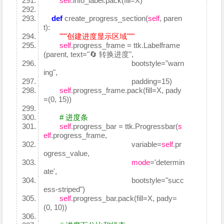
self
.info_label.pack(fill=X)
def
create_progress_section(
self
, paren
t):
"""创建进度显示区域"""
self
.progress_frame = ttk.Labelframe
(parent, text="🔄 转换进度",
bootstyle="warn
ing",
padding=15)
self
.progress_frame.pack(fill=X, pady
=(0, 15))
# 进度条
self
.progress_bar = ttk.Progressbar(
s
elf
.progress_frame,
variable=
self
.pr
ogress_value,
mode
='determin
ate',
bootstyle="succ
ess-striped")
self
.progress_bar.pack(fill=X, pady=
(0, 10))