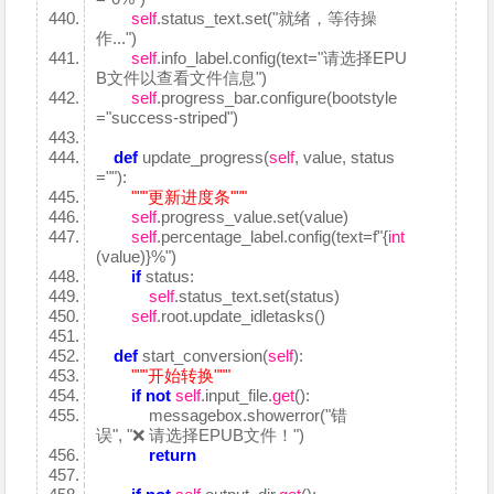
self
.status_text.set("就绪，等待操
作...")
self
.info_label.config(text="请选择EPU
B文件以查看文件信息")
self
.progress_bar.configure(bootstyle
="success-striped")
def
update_progress(
self
, value, status
=""):
"""更新进度条"""
self
.progress_value.set(value)
self
.percentage_label.config(text=f"{
int
(value)}%")
if
status:
self
.status_text.set(status)
self
.root.update_idletasks()
def
start_conversion(
self
):
"""开始转换"""
if
not
self
.input_file.
get
():
messagebox.showerror("错
误", "❌ 请选择EPUB文件！")
return