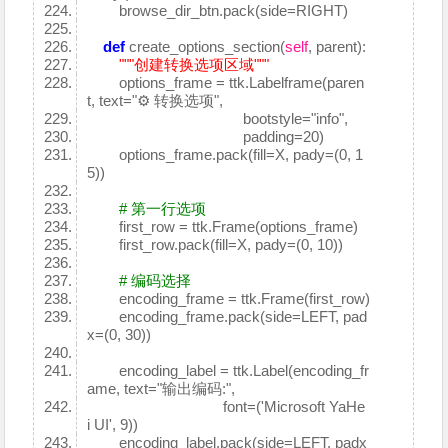
browse_dir_btn.pack(side=RIGHT)
def
create_options_section(
self
, parent):
"""创建转换选项区域"""
options_frame = ttk.Labelframe(paren
t, text="⚙️ 转换选项",
bootstyle="info",
padding=20)
options_frame.pack(fill=X, pady=(0, 1
5))
# 第一行选项
first_row = ttk.Frame(options_frame)
first_row.pack(fill=X, pady=(0, 10))
# 编码选择
encoding_frame = ttk.Frame(first_row)
encoding_frame.pack(side=LEFT, pad
x=(0, 30))
encoding_label = ttk.Label(encoding_fr
ame, text="输出编码:",
font=('Microsoft YaHe
i UI', 9))
encoding_label.pack(side=LEFT, padx