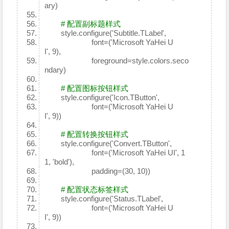
ary)
# 配置副标题样式
style.configure('Subtitle.TLabel',
font=('Microsoft YaHei U
I', 9),
foreground=style.colors.seco
ndary)
# 配置图标按钮样式
style.configure('Icon.TButton',
font=('Microsoft YaHei U
I', 9))
# 配置转换按钮样式
style.configure('Convert.TButton',
font=('Microsoft YaHei UI', 1
1, 'bold'),
padding=(30, 10))
# 配置状态标签样式
style.configure('Status.TLabel',
font=('Microsoft YaHei U
I', 9))