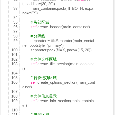
t, padding=(30, 20))
main_container.pack(fill=BOTH, expa
nd=YES)
# 头部区域
self
.create_header(main_container)
# 分隔线
separator = ttk.Separator(main_contai
ner, bootstyle="primary")
separator.pack(fill=X, pady=(15, 20))
# 文件选择区域
self
.create_file_section(main_containe
r)
# 转换选项区域
self
.create_options_section(main_cont
ainer)
# 文件信息显示
self
.create_info_section(main_contain
er)
# 进度区域