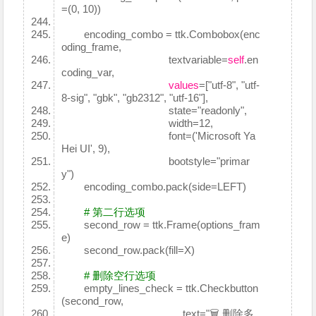
=(0, 10))
encoding_combo = ttk.Combobox(enc
oding_frame,
textvariable=
self
.en
coding_var,
values
=["utf-8", "utf-
8-sig", "gbk", "gb2312", "utf-16"],
state="readonly",
width=12,
font=('Microsoft Ya
Hei UI', 9),
bootstyle="primar
y")
encoding_combo.pack(side=LEFT)
# 第二行选项
second_row = ttk.Frame(options_fram
e)
second_row.pack(fill=X)
# 删除空行选项
empty_lines_check = ttk.Checkbutton
(second_row,
text="🗑️ 删除多