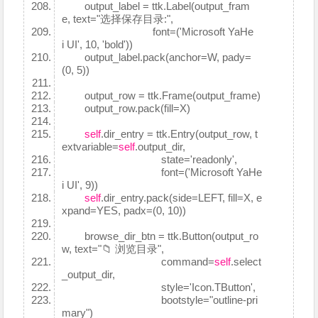
output_label = ttk.Label(output_fram
e, text="选择保存目录:",
font=('Microsoft YaHe
i UI', 10, 'bold'))
output_label.pack(anchor=W, pady=
(0, 5))
output_row = ttk.Frame(output_frame)
output_row.pack(fill=X)
self
.dir_entry = ttk.Entry(output_row, t
extvariable=
self
.output_dir,
state='readonly',
font=('Microsoft YaHe
i UI', 9))
self
.dir_entry.pack(side=LEFT, fill=X, e
xpand=YES, padx=(0, 10))
browse_dir_btn = ttk.Button(output_ro
w, text="📁 浏览目录",
command=
self
.select
_output_dir,
style='Icon.TButton',
bootstyle="outline-pri
mary")