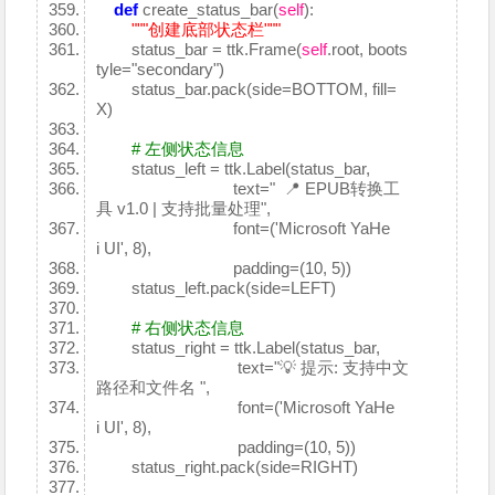
def
create_status_bar(
self
):
"""创建底部状态栏"""
status_bar = ttk.Frame(
self
.root, boots
tyle="secondary")
status_bar.pack(side=BOTTOM, fill=
X)
# 左侧状态信息
status_left = ttk.Label(status_bar,
text=" 📍 EPUB转换工
具 v1.0 | 支持批量处理",
font=('Microsoft YaHe
i UI', 8),
padding=(10, 5))
status_left.pack(side=LEFT)
# 右侧状态信息
status_right = ttk.Label(status_bar,
text="💡 提示: 支持中文
路径和文件名 ",
font=('Microsoft YaHe
i UI', 8),
padding=(10, 5))
status_right.pack(side=RIGHT)