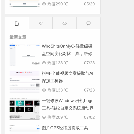
热度290 ℃
05/29
最新文章
WhoShitsOnMyC-轻量级磁
盘空间变化对比工具，帮你
找出“吃掉”空间的罪魁祸首
热度138 ℃
07/23
抖虫-全能视频文案提取与AI
深加工神器
热度133 ℃
07/23
一键修改Windows开机Logo
工具-轻松自定义系统启动界
面
热度209 ℃
07/02
图片GPS经纬度提取工具