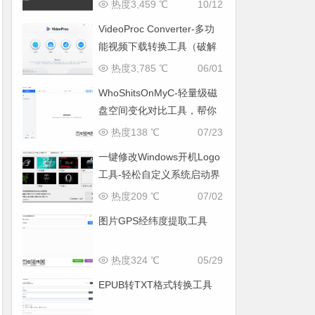
热度3,459 ℃
10/12
VideoProc Converter-多功
能视频下载转换工具（破解
版）
热度3,785 ℃
06/01
WhoShitsOnMyC-轻量级磁
盘空间变化对比工具，帮你
找出“吃掉”空间的罪魁祸首
热度138 ℃
07/23
一键修改Windows开机Logo
工具-轻松自定义系统启动界
面
热度209 ℃
07/02
图片GPS经纬度提取工具
热度324 ℃
05/29
EPUB转TXT格式转换工具