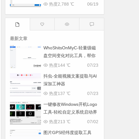
热度2,788 ℃
06/19
最新文章
WhoShitsOnMyC-轻量级磁
盘空间变化对比工具，帮你
找出“吃掉”空间的罪魁祸首
热度144 ℃
07/23
抖虫-全能视频文案提取与AI
深加工神器
热度137 ℃
07/23
一键修改Windows开机Logo
工具-轻松自定义系统启动界
面
热度213 ℃
07/02
图片GPS经纬度提取工具