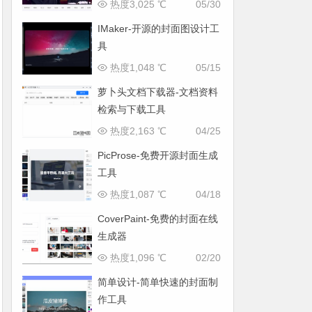
热度3,025 ℃
05/30
IMaker-开源的封面图设计工
具
热度1,048 ℃
05/15
萝卜头文档下载器-文档资料
检索与下载工具
热度2,163 ℃
04/25
PicProse-免费开源封面生成
工具
热度1,087 ℃
04/18
CoverPaint-免费的封面在线
生成器
热度1,096 ℃
02/20
简单设计-简单快速的封面制
作工具