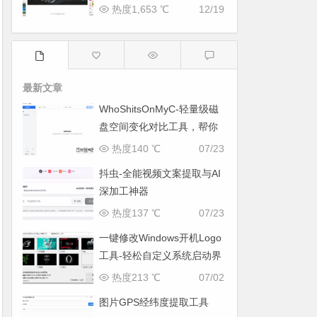
热度1,653 ℃
12/19
最新文章
WhoShitsOnMyC-轻量级磁
盘空间变化对比工具，帮你
找出“吃掉”空间的罪魁祸首
热度140 ℃
07/23
抖虫-全能视频文案提取与AI
深加工神器
热度137 ℃
07/23
一键修改Windows开机Logo
工具-轻松自定义系统启动界
面
热度213 ℃
07/02
图片GPS经纬度提取工具