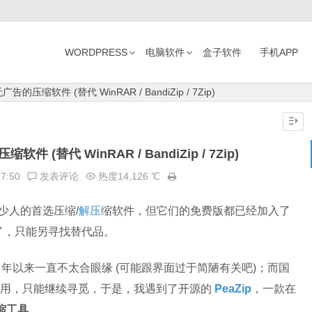
WORDPRESS
电脑软件
盒子软件
手机APP
广告的压缩软件 (替代 WinRAR / BandiZip / 7Zip)
件 (替代 WinRAR / BandiZip / 7Zip)
17:50
发表评论
热度14,126 ℃
是不少人的首选压缩/
解压
缩软件，但它们的免费版都已经加入了
了，只能另寻找替代品。
但多年以来一直不太合眼缘 (可能跟界面过于简陋有关吧)；而国
敢用，只能继续寻觅，于是，我遇到了开源的
PeaZip
，一款在
缩工具
……