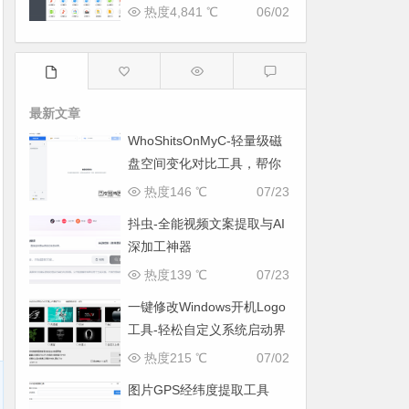
热度4,841 ℃
06/02
最新文章
WhoShitsOnMyC-轻量级磁
盘空间变化对比工具，帮你
找出“吃掉”空间的罪魁祸首
热度146 ℃
07/23
抖虫-全能视频文案提取与AI
深加工神器
热度139 ℃
07/23
一键修改Windows开机Logo
工具-轻松自定义系统启动界
面
热度215 ℃
07/02
图片GPS经纬度提取工具