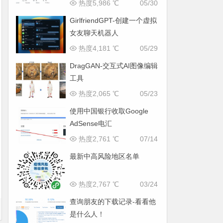
热度5,986 ℃
05/30
GirlfriendGPT-创建一个虚拟
女友聊天机器人
热度4,181 ℃
05/29
DragGAN-交互式AI图像编辑
工具
热度2,065 ℃
05/23
使用中国银行收取Google
AdSense电汇
热度2,761 ℃
07/14
最新中高风险地区名单
热度2,767 ℃
03/24
查询朋友的下载记录-看看他
是什么人！