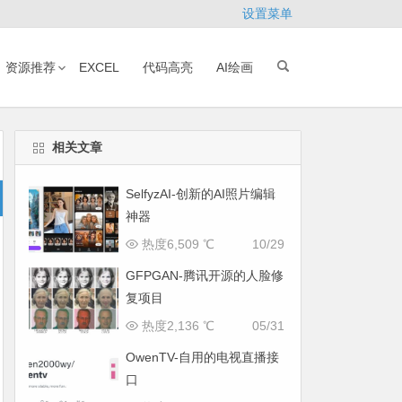
设置菜单
资源推荐
EXCEL
代码高亮
AI绘画
相关文章
SelfyzAI-创新的AI照片编辑
神器
热度6,509 ℃
10/29
GFPGAN-腾讯开源的人脸修
复项目
热度2,136 ℃
05/31
OwenTV-自用的电视直播接
口