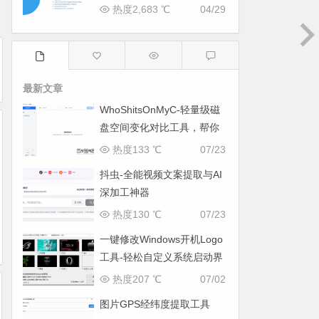
热度2,683 ℃
04/29
最新文章
WhoShitsOnMyC-轻量级磁
盘空间变化对比工具，帮你
找出“吃掉”空间的罪魁祸首
热度133 ℃
07/23
抖虫-全能视频文案提取与AI
深加工神器
热度130 ℃
07/23
一键修改Windows开机Logo
工具-轻松自定义系统启动界
面
热度207 ℃
07/02
图片GPS经纬度提取工具