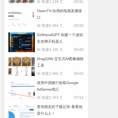
热度2,139 ℃
05/31
OwenTV-自用的电视直播接
口
热度5,994 ℃
05/30
GirlfriendGPT-创建一个虚拟
女友聊天机器人
热度4,195 ℃
05/29
DragGAN-交互式AI图像编辑
工具
热度2,066 ℃
05/23
使用中国银行收取Google
AdSense电汇
热度2,763 ℃
07/14
查询朋友的下载记录-看看他
是什么人！