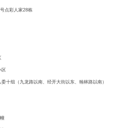
号点彩人家28栋
区
小区
八委十组（九龙路以南、经开大街以东、翰林路以南）
5幢