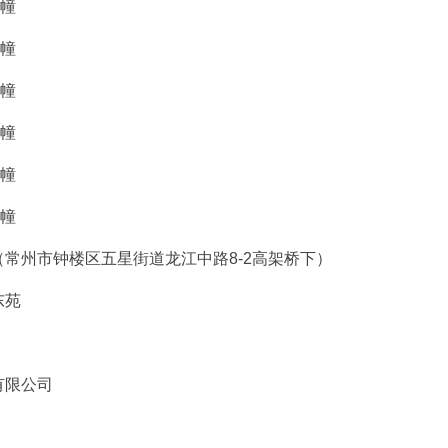
5幢
9幢
0幢
8幢
3幢
4幢
常州市钟楼区五星街道龙江中路8-2高架桥下）
东苑
有限公司