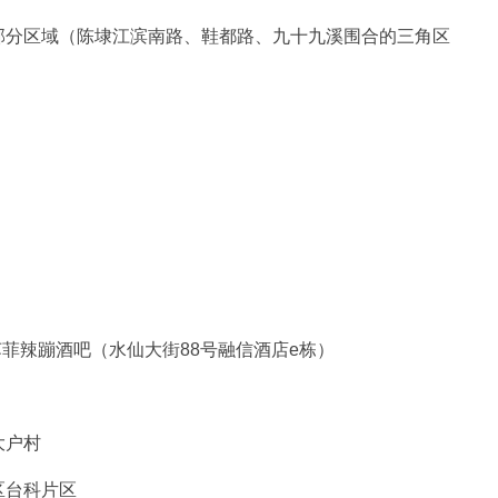
部分区域（陈埭江滨南路、鞋都路、九十九溪围合的三角区
）
苏菲辣蹦酒吧（水仙大街88号融信酒店e栋）
大户村
区台科片区