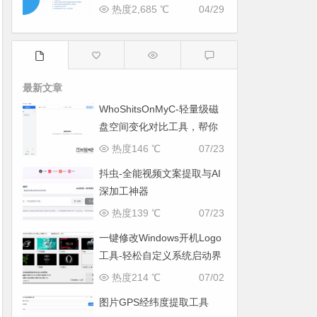
热度2,685 ℃
04/29
最新文章
WhoShitsOnMyC-轻量级磁
盘空间变化对比工具，帮你
找出“吃掉”空间的罪魁祸首
热度146 ℃
07/23
抖虫-全能视频文案提取与AI
深加工神器
热度139 ℃
07/23
一键修改Windows开机Logo
工具-轻松自定义系统启动界
面
热度214 ℃
07/02
图片GPS经纬度提取工具