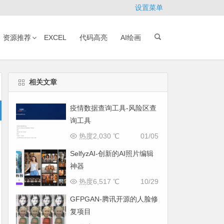
设置菜单
资源推荐
EXCEL
代码高亮
AI绘画
相关文章
疫情数据查询工具-风险区查
询工具
热度2,030 ℃
01/05
SelfyzAI-创新的AI照片编辑
神器
热度6,517 ℃
10/29
GFPGAN-腾讯开源的人脸修
复项目