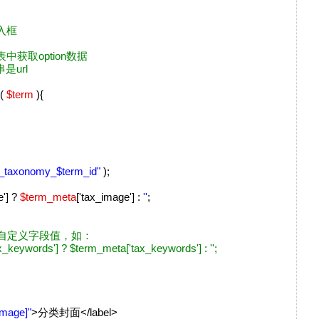
入框
on表中获取option数据
是url
d(
$term
){
u_taxonomy_$term_id"
);
e'] ?
$term_meta
['tax_image'] :
''
;
自定义字段值，如：
words'] ? $term_meta['tax_keywords'] : '';
image]"
>分类封面</label>