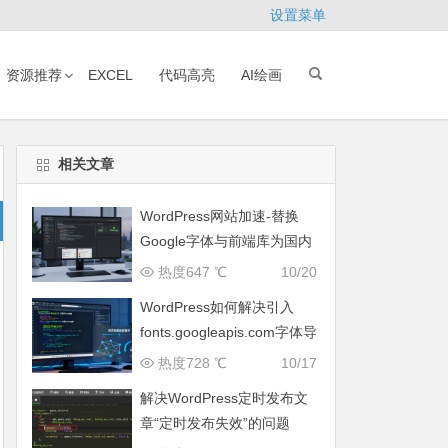
设置菜单
资源推荐
EXCEL
代码高亮
AI绘画
相关文章
WordPress网站加速-替换
Google字体与前端库为国内
CDN镜像
热度647 ℃
10/20
WordPress如何解决引入
fonts.googleapis.com字体导
致网页响应缓慢问题
热度728 ℃
10/17
解决WordPress定时发布文
章“定时发布失效”的问题