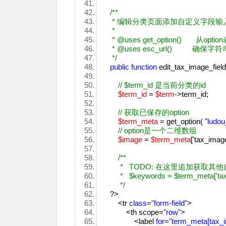
/**
* 编辑分类页面添加自定义字段输
*
* @uses get_option() 从opti
* @uses esc_url() 确保字符串
*/
public
function
edit_tax_image_fiel
// $term_id 是当前分类的id
$term_id
=
$term
->term_id;
// 获取已保存的option
$term_meta
= get_option(
"ludo
// option是一个二维数组
$image
=
$term_meta
['tax_imag
/**
* TODO: 在这里追加获取其他
* $keywords = $term_meta['tax_key
*/
?>
<tr
class
=
"form-field"
>
<th scope=
"row"
>
<label
for
=
"term_meta[tax_