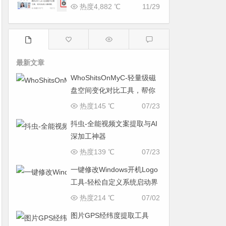
热度4,882 ℃
11/29
最新文章
WhoShitsOnMyC-轻量级磁
盘空间变化对比工具，帮你
找出“吃掉”空间的罪魁祸首
热度145 ℃
07/23
抖虫-全能视频文案提取与AI
深加工神器
热度139 ℃
07/23
一键修改Windows开机Logo
工具-轻松自定义系统启动界
面
热度214 ℃
07/02
图片GPS经纬度提取工具