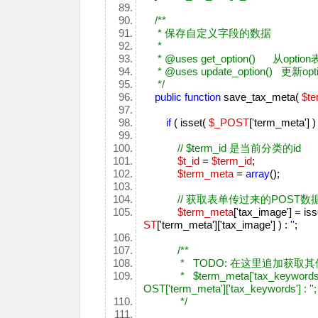
/**
* 保存自定义字段的数据
*
* @uses get_option() 从opti
* @uses update_option() 更新
*/
public
function
save_tax_meta(
$te
if
( isset(
$_POST
['term_meta'] )
// $term_id 是当前分类的id
$t_id
=
$term_id
;
$term_meta
=
array
();
// 获取表单传过来的POST
$term_meta
['tax_image'] = iss
ST
['term_meta']['tax_image'] ) :
''
;
/**
* TODO: 在这里追加获取其
* $term_meta['tax_keywords'] = i
OST['term_meta']['tax_keywords'] : '';
*/