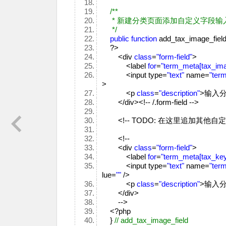
/**
* 新建分类页面添加自定义字段输
*/
public
function
add_tax_image_fiel
?>
<div
class
=
"form-field"
>
<label
for
=
"term_meta[tax_ima
<input type=
"text"
name=
"ter
>
<p
class
=
"description"
>输入分
</div><!-- /.form-field -->
<!-- TODO: 在这里追加其他自
<!--
<div
class
=
"form-field"
>
<label
for
=
"term_meta[tax_ke
<input type=
"text"
name=
"ter
lue=
""
/>
<p
class
=
"description"
>输入分
</div>
-->
<?php
}
// add_tax_image_field