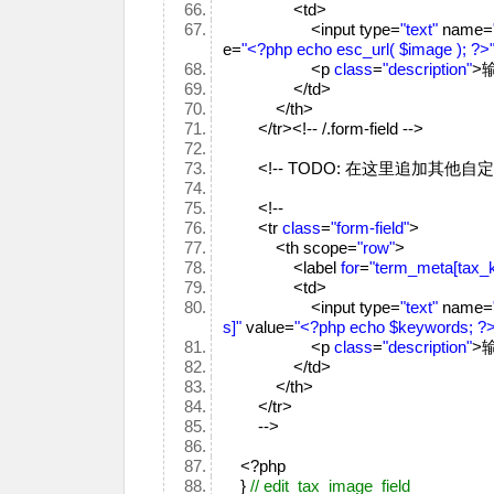
<td>
<input type=
"text"
name=
e=
"<?php echo esc_url( $image ); ?>
<p
class
=
"description"
>
</td>
</th>
</tr><!-- /.form-field -->
<!-- TODO: 在这里追加其他自
<!--
<tr
class
=
"form-field"
>
<th scope=
"row"
>
<label
for
=
"term_meta[tax_
<td>
<input type=
"text"
name=
s]"
value=
"<?php echo $keywords; ?>
<p
class
=
"description"
>
</td>
</th>
</tr>
-->
<?php
}
// edit_tax_image_field