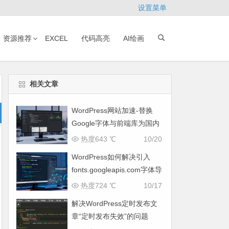
设置菜单
资源推荐
EXCEL
代码高亮
AI绘画
相关文章
WordPress网站加速-替换
Google字体与前端库为国内
CDN镜像
热度643 ℃
10/20
WordPress如何解决引入
fonts.googleapis.com字体导
致网页响应缓慢问题
热度724 ℃
10/17
解决WordPress定时发布文
章“定时发布失效”的问题