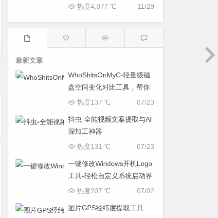
热度4,877 ℃
11/29
最新文章
WhoShitsOnMyC-轻量级磁
盘空间变化对比工具，帮你
找出“吃掉”空间的罪魁祸首
热度137 ℃
07/23
抖虫-全能视频文案提取与AI
深加工神器
热度131 ℃
07/23
一键修改Windows开机Logo
工具-轻松自定义系统启动界
面
热度207 ℃
07/02
图片GPS经纬度提取工具