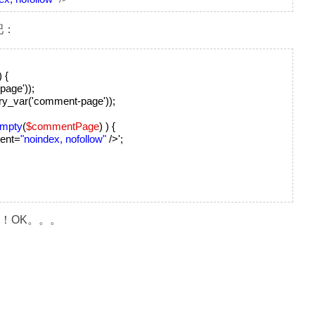
吧：
 ) {
cpage'));
ry_var('comment-page'));
mpty
(
$commentPage
) ) {
ent=
"noindex, nofollow"
/>';
可！OK。。。