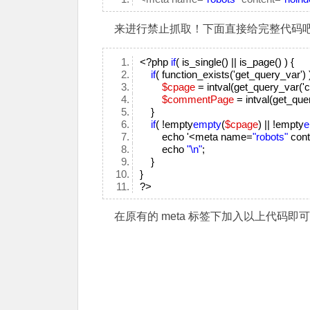
来进行禁止抓取！下面直接给完整代码
<?php
if
( is_single() || is_page() ) {
if
( function_exists('get_query_var')
$cpage
=
intval
(get_query_var('
$commentPage
=
intval
(get_que
}
if
( !
empty
empty
(
$cpage
) || !
empty
e
echo
'<meta name=
"robots"
cont
echo
"\n"
;
}
}
?>
在原有的 meta 标签下加入以上代码即