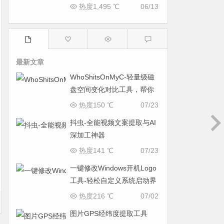
热度1,495 ℃
06/13
最新文章
WhoShitsOnMyC-轻量级磁
盘空间变化对比工具，帮你
找出“吃掉”空间的罪魁祸首
热度150 ℃
07/23
抖虫-全能视频文案提取与AI
深加工神器
热度141 ℃
07/23
一键修改Windows开机Logo
工具-轻松自定义系统启动界
面
热度216 ℃
07/02
图片GPS经纬度提取工具