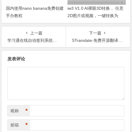
国内使用nano banana免费创建
iw3 V1.0 AI裸眼3D转换， 任意
手办教程
2D图片或视频，一键转换为
3D，支持VR观看
上一篇
下一篇
学习通在线自动签到系统第三方节点接入程序-ChaoXing_node_signin
STranslate-免费开源翻译与OCR识别工具
文章导航
发表评论
*
昵称
*
邮箱