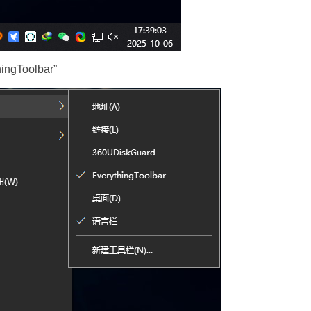
gToolbar”