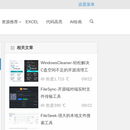
设置菜单
资源推荐
EXCEL
代码高亮
AI绘画
相关文章
WindowsCleaner-轻松解决
C盘空间不足的开源清理工
具
热度1,715 ℃
09/22
FileSync-开源端对端实时文
件传输工具
热度390 ℃
09/22
FileSeek-强大的本地文件搜
索工具