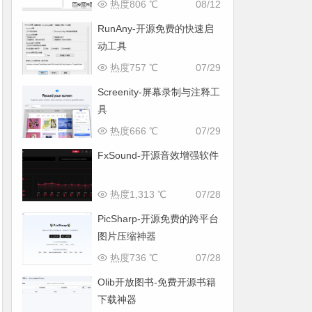
热度806 ℃
08/12
RunAny-开源免费的快速启
动工具
热度757 ℃
07/29
Screenity-屏幕录制与注释工
具
热度666 ℃
07/29
FxSound-开源音效增强软件
热度1,313 ℃
07/28
PicSharp-开源免费的跨平台
图片压缩神器
热度736 ℃
07/28
Olib开放图书-免费开源书籍
下载神器