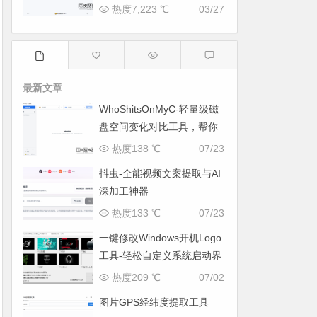
热度7,223 ℃
03/27
最新文章
WhoShitsOnMyC-轻量级磁
盘空间变化对比工具，帮你
找出“吃掉”空间的罪魁祸首
热度138 ℃
07/23
抖虫-全能视频文案提取与AI
深加工神器
热度133 ℃
07/23
一键修改Windows开机Logo
工具-轻松自定义系统启动界
面
热度209 ℃
07/02
图片GPS经纬度提取工具