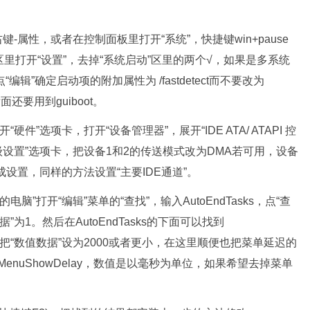
-属性，或者在控制面板里打开“系统”，快捷键win+pause
复”区里打开“设置”，去掉“系统启动”区里的两个√，如果是多系统
辑”确定启动项的附加属性为 /fastdetect而不要改为
后面还要用到guiboot。
件”选项卡，打开“设备管理器”，展开“IDE ATA/ ATAPI 控
高级设置”选项卡，把设备1和2的传送模式改为DMA若可用，设备
成设置，同样的方法设置“主要IDE通道”。
我的电脑”打开“编辑”菜单的“查找”，输入AutoEndTasks，点“查
为1。然后在AutoEndTasks的下面可以找到
pTimeout，把“数值数据”设为2000或者更小，在这里顺便也把菜单延迟的
到MenuShowDelay，数值是以毫秒为单位，如果希望去掉菜单