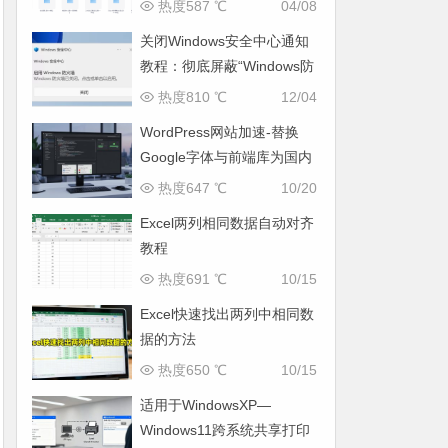
运营全场景
热度587 ℃
04/08
关闭Windows安全中心通知
教程：彻底屏蔽“Windows防
火墙已关闭”弹窗
热度810 ℃
12/04
WordPress网站加速-替换
Google字体与前端库为国内
CDN镜像
热度647 ℃
10/20
Excel两列相同数据自动对齐
教程
热度691 ℃
10/15
Excel快速找出两列中相同数
据的方法
热度650 ℃
10/15
适用于WindowsXP—
Windows11跨系统共享打印