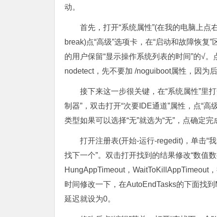
动。
首先，打开“系统属性”(在我的电脑上点右键
break)点“高级”选项卡，在“启动和故障恢
的用户保留“显示操作系统列表的时间”的√。点“编
nodetect，先不要加 /noguiboot属性，因为
接下来这一步很关键，在“系统属性”里打开“硬
制器”，双击打开“次要IDE通道”属性，点“
类型如果可以选择“无”就选为“无”，点确定完
打开注册表(开始-运行-regedit)，单击“
找下一个”。双击打开找到的结果修改“数值数据”
HungAppTimeout，WaitToKillAp
时间修改一下，在AutoEndTasks的下面找
延迟就设为0。