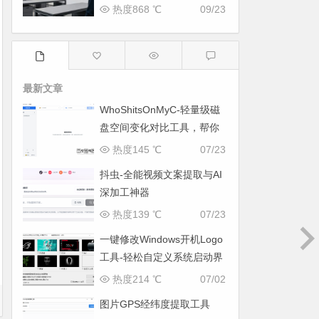
机的方法
热度868 ℃
09/23
最新文章
WhoShitsOnMyC-轻量级磁
盘空间变化对比工具，帮你
找出“吃掉”空间的罪魁祸首
热度145 ℃
07/23
抖虫-全能视频文案提取与AI
深加工神器
热度139 ℃
07/23
一键修改Windows开机Logo
工具-轻松自定义系统启动界
面
热度214 ℃
07/02
图片GPS经纬度提取工具