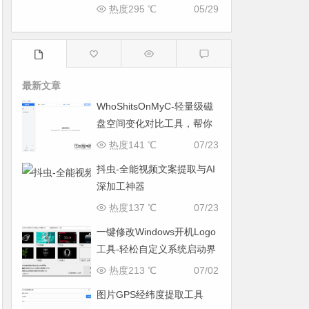
热度295 ℃
05/29
最新文章
WhoShitsOnMyC-轻量级磁
盘空间变化对比工具，帮你
找出“吃掉”空间的罪魁祸首
热度141 ℃
07/23
抖虫-全能视频文案提取与AI
深加工神器
热度137 ℃
07/23
一键修改Windows开机Logo
工具-轻松自定义系统启动界
面
热度213 ℃
07/02
图片GPS经纬度提取工具