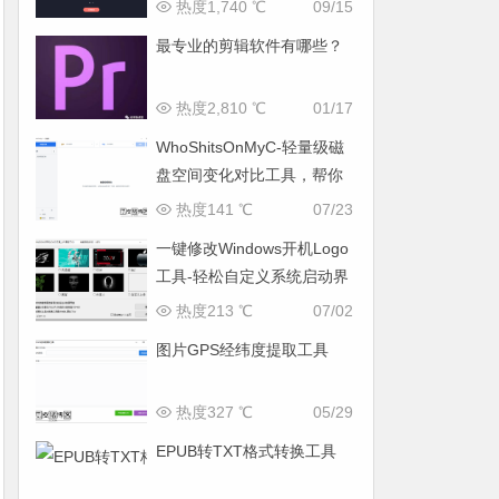
热度1,740 ℃
09/15
最专业的剪辑软件有哪些？
热度2,810 ℃
01/17
WhoShitsOnMyC-轻量级磁
盘空间变化对比工具，帮你
找出“吃掉”空间的罪魁祸首
热度141 ℃
07/23
一键修改Windows开机Logo
工具-轻松自定义系统启动界
面
热度213 ℃
07/02
图片GPS经纬度提取工具
热度327 ℃
05/29
EPUB转TXT格式转换工具