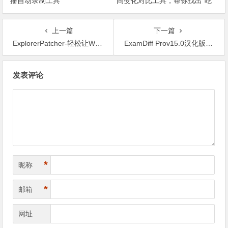
播自动录制工具
间变化对比工具，帮你找出“吃
掉”空间的罪魁祸首
上一篇
下一篇
ExplorerPatcher-轻松让Windows11恢复Windows10风格
ExamDiff Prov15.0汉化版-强大的可视化文件和目录比较工具
文章导航
发表评论
*
昵称
*
邮箱
网址