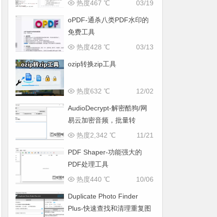
热度467 ℃
03/19
oPDF-通杀八类PDF水印的
免费工具
热度428 ℃
03/13
ozip转换zip工具
热度632 ℃
12/02
AudioDecrypt-解密酷狗/网
易云加密音频，批量转
MP3/FLAC
热度2,342 ℃
11/21
PDF Shaper-功能强大的
PDF处理工具
热度440 ℃
10/06
Duplicate Photo Finder
Plus-快速查找和清理重复图