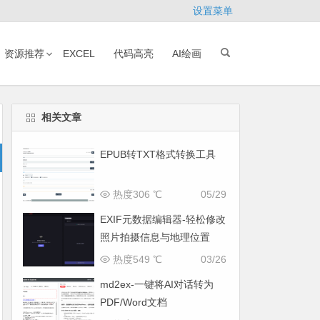
设置菜单
资源推荐
EXCEL
代码高亮
AI绘画
相关文章
EPUB转TXT格式转换工具
热度306 ℃
05/29
EXIF元数据编辑器-轻松修改
照片拍摄信息与地理位置
热度549 ℃
03/26
md2ex-一键将AI对话转为
PDF/Word文档