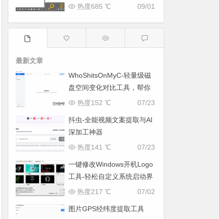
片
热度685 ℃
09/01
最新文章
WhoShitsOnMyC-轻量级磁
盘空间变化对比工具，帮你
找出“吃掉”空间的罪魁祸首
热度152 ℃
07/23
抖虫-全能视频文案提取与AI
深加工神器
热度141 ℃
07/23
一键修改Windows开机Logo
工具-轻松自定义系统启动界
面
热度217 ℃
07/02
图片GPS经纬度提取工具