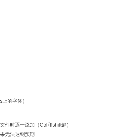
ws上的字体）
时逐一添加（Ctrl和shift键）
效果无法达到预期