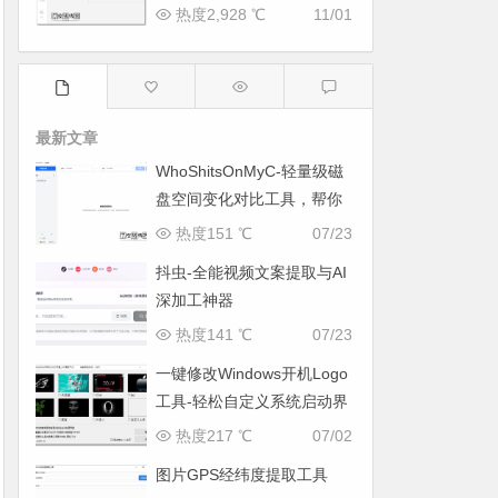
热度2,928 ℃
11/01
最新文章
WhoShitsOnMyC-轻量级磁
盘空间变化对比工具，帮你
找出“吃掉”空间的罪魁祸首
热度151 ℃
07/23
抖虫-全能视频文案提取与AI
深加工神器
热度141 ℃
07/23
一键修改Windows开机Logo
工具-轻松自定义系统启动界
面
热度217 ℃
07/02
图片GPS经纬度提取工具