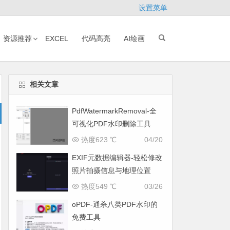
设置菜单
资源推荐
EXCEL
代码高亮
AI绘画
相关文章
PdfWatermarkRemoval-全
可视化PDF水印删除工具
热度623 ℃
04/20
EXIF元数据编辑器-轻松修改
照片拍摄信息与地理位置
热度549 ℃
03/26
oPDF-通杀八类PDF水印的
免费工具