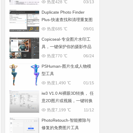
热度428 ℃
03/13
Duplicate Photo Finder
Plus-快速查找和清理重复图
片
热度685 ℃
09/01
Copicseal-专业图片水印工
具，一键保护你的摄影作品
热度770 ℃
06/24
PSHuman-图片生成人物模
型工具
热度1,490 ℃
01/15
iw3 V1.0 AI裸眼3D转换， 任
意2D图片或视频，一键转换
为3D，支持VR观看
热度7,199 ℃
11/12
PhotoRetouch-智能擦除与
修复的免费图片工具