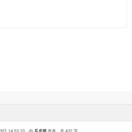
19日
14:53:10
，由
瓜皮猪
发表，共 432 字。