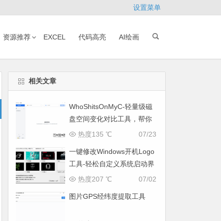
设置菜单
资源推荐
EXCEL
代码高亮
AI绘画
相关文章
WhoShitsOnMyC-轻量级磁
盘空间变化对比工具，帮你
找出“吃掉”空间的罪魁祸首
热度135 ℃
07/23
一键修改Windows开机Logo
工具-轻松自定义系统启动界
面
热度207 ℃
07/02
图片GPS经纬度提取工具