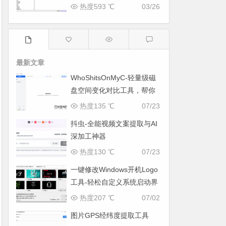
与系统优化工具
热度593 ℃
03/26
最新文章
WhoShitsOnMyC-轻量级磁
盘空间变化对比工具，帮你
找出“吃掉”空间的罪魁祸首
热度135 ℃
07/23
抖虫-全能视频文案提取与AI
深加工神器
热度130 ℃
07/23
一键修改Windows开机Logo
工具-轻松自定义系统启动界
面
热度207 ℃
07/02
图片GPS经纬度提取工具