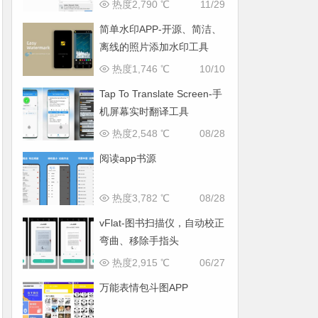
热度2,790 ℃
11/29
简单水印APP-开源、简洁、
离线的照片添加水印工具
热度1,746 ℃
10/10
Tap To Translate Screen-手
机屏幕实时翻译工具
热度2,548 ℃
08/28
阅读app书源
热度3,782 ℃
08/28
vFlat-图书扫描仪，自动校正
弯曲、移除手指头
热度2,915 ℃
06/27
万能表情包斗图APP