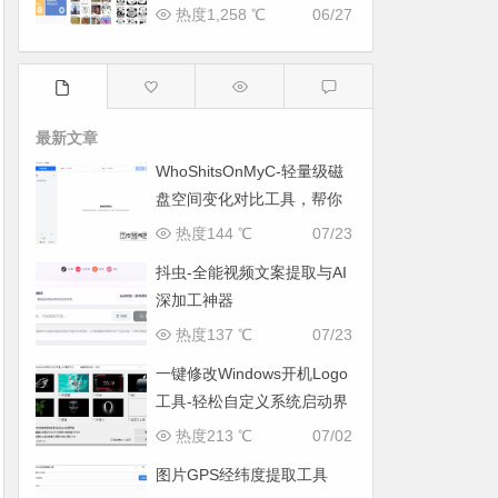
热度1,258 ℃
06/27
最新文章
WhoShitsOnMyC-轻量级磁
盘空间变化对比工具，帮你
找出“吃掉”空间的罪魁祸首
热度144 ℃
07/23
抖虫-全能视频文案提取与AI
深加工神器
热度137 ℃
07/23
一键修改Windows开机Logo
工具-轻松自定义系统启动界
面
热度213 ℃
07/02
图片GPS经纬度提取工具