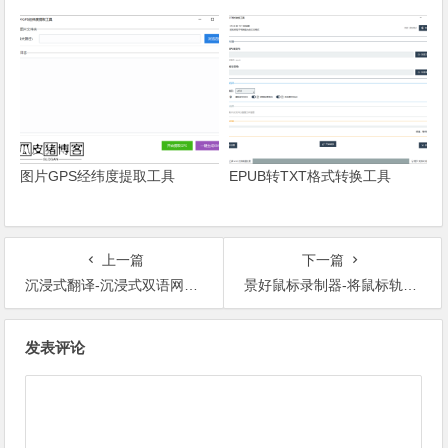
掉”空间的罪魁祸首
图片GPS经纬度提取工具
EPUB转TXT格式转换工具
上一篇
下一篇
沉浸式翻译-沉浸式双语网页翻译插件
景好鼠标录制器-将鼠标轨迹和键盘动作录制下来后重新（可循环）播放的小工具
文章导航
发表评论