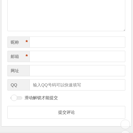
*
昵称
*
邮箱
网址
QQ
滑动解锁才能提交