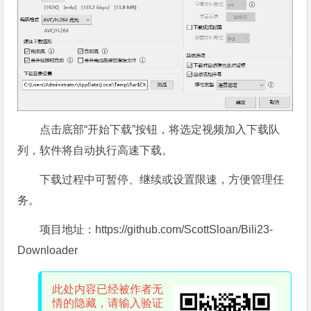
点击底部“开始下载”按钮，将选定视频加入下载队
列，软件将自动执行高速下载。
下载过程中可暂停、继续或设置限速，方便管理任
务。
项目地址：https://github.com/ScottSloan/Bili23-
Downloader
此处内容已经被作者无
情的隐藏，请输入验证