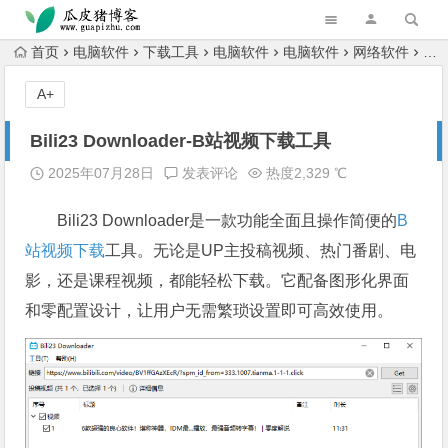
跳转到主内容
首页
电脑软件
下载工具
电脑软件
电脑软件
网络软件
Bi
A+
Bili23 Downloader-B站视频下载工具
2025年07月28日
发表评论
热度2,329 ℃
Bili23 Downloader是一款功能全面且操作简便的
B
站
视频下载
工具。无论是UP主投稿视频、热门番剧、电
影，还是课程视频，都能轻松下载。它配备图形化界面
和零配置设计，让用户无需繁琐设置即可高效使用。