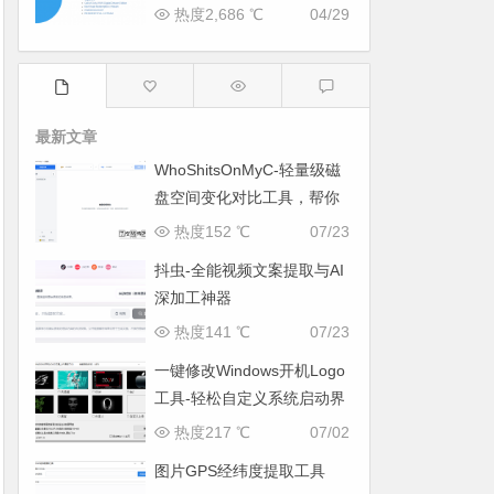
热度2,686 ℃
04/29
最新文章
WhoShitsOnMyC-轻量级磁
盘空间变化对比工具，帮你
找出“吃掉”空间的罪魁祸首
热度152 ℃
07/23
抖虫-全能视频文案提取与AI
深加工神器
热度141 ℃
07/23
一键修改Windows开机Logo
工具-轻松自定义系统启动界
面
热度217 ℃
07/02
图片GPS经纬度提取工具