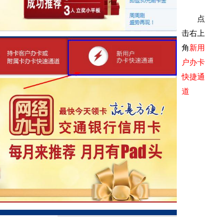
点
击右上
角
新用
户办卡
快捷通
道