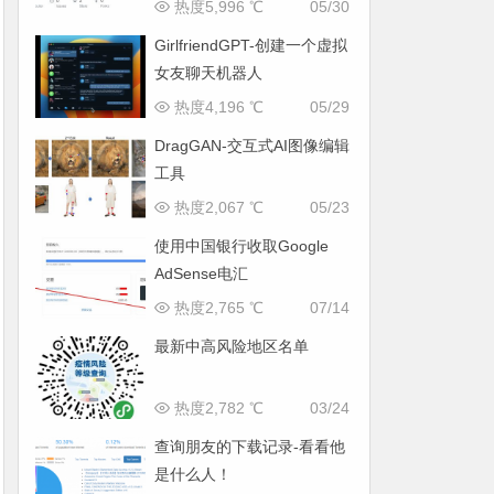
热度5,996 ℃
05/30
GirlfriendGPT-创建一个虚拟
女友聊天机器人
热度4,196 ℃
05/29
DragGAN-交互式AI图像编辑
工具
热度2,067 ℃
05/23
使用中国银行收取Google
AdSense电汇
热度2,765 ℃
07/14
最新中高风险地区名单
热度2,782 ℃
03/24
查询朋友的下载记录-看看他
是什么人！