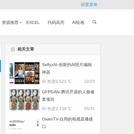
设置菜单
资源推荐
EXCEL
代码高亮
AI绘画
相关文章
SelfyzAI-创新的AI照片编辑
神器
热度6,523 ℃
10/29
GFPGAN-腾讯开源的人脸修
复项目
热度2,139 ℃
05/31
OwenTV-自用的电视直播接
口