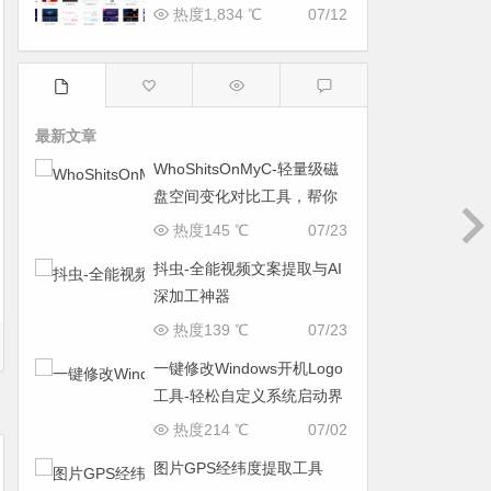
热度1,834 ℃
07/12
最新文章
WhoShitsOnMyC-轻量级磁
盘空间变化对比工具，帮你
找出“吃掉”空间的罪魁祸首
热度145 ℃
07/23
抖虫-全能视频文案提取与AI
深加工神器
热度139 ℃
07/23
一键修改Windows开机Logo
工具-轻松自定义系统启动界
面
热度214 ℃
07/02
图片GPS经纬度提取工具