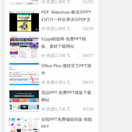
提取工具
热度1,300 ℃
01/21
PDF Slideshow-像演示PPT
幻灯片一样全屏演示PDF文
件
热度1,860 ℃
10/29
51ppt模版网-免费PPT模
板、素材下载网站
热度2,748 ℃
09/27
Office Plus-微软官方PPT插
件
热度4,001 ℃
09/14
优品PPT-免费PPT模板下载
网站
热度5,716 ℃
07/18
在线PPT免费编辑排版-智能
PPT