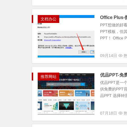
Office Pl
文档办公
PPT想做的好
PPT模板，
PPT！ Offic
09月14日
热
优品PPT-免
推荐网站
优品PPT是一
供免费的PPT
品PPT 选择钟意
07月18日
热