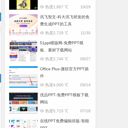
件
热度1,857 ℃
10/29
讯飞智文-科大讯飞研发的免
费生成PPT的工具
热度2,729 ℃
11/30
51ppt模版网-免费PPT模
板、素材下载网站
热度2,746 ℃
09/27
Office Plus-微软官方PPT插
件
热度4,000 ℃
09/14
优品PPT-免费PPT模板下载
网站
热度5,715 ℃
07/18
在线PPT免费编辑排版-智能