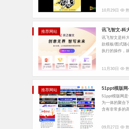
10月29日
热
讯飞智文-科
推荐网站
讯飞智文是科大
款模板/图式随
执行的操作，就
11月30日
热
51ppt模版
推荐网站
51ppt模版网
为一体的聚合
含有非常多的高质
09月27日
热