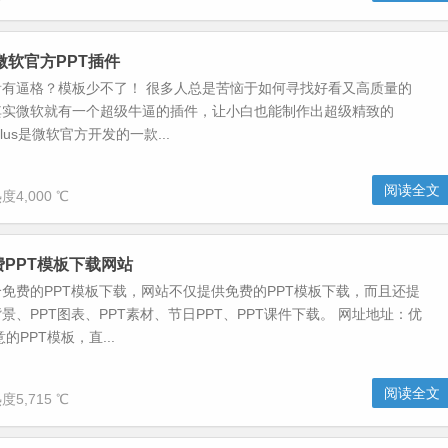
us-微软官方PPT插件
看有逼格？模板少不了！ 很多人总是苦恼于如何寻找好看又高质量的
但其实微软就有一个超级牛逼的插件，让小白也能制作出超级精致的
e Plus是微软官方开发的一款...
阅读全文
度4,000 ℃
费PPT模板下载网站
个免费的PPT模板下载，网站不仅提供免费的PPT模板下载，而且还提
背景、PPT图表、PPT素材、节日PPT、PPT课件下载。 网址地址：优
的PPT模板，直...
阅读全文
度5,715 ℃