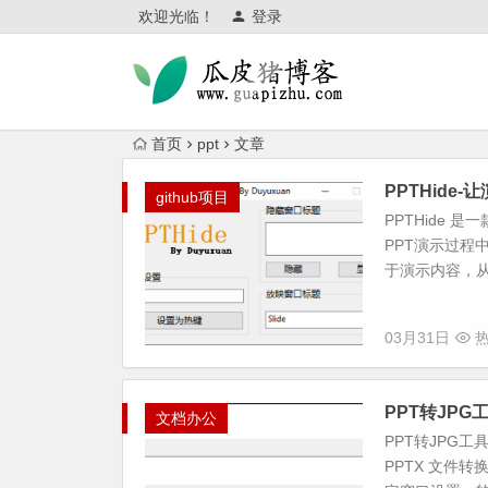
欢迎光临！
登录
首页
ppt
文章
PPTHide
github项目
PPTHide 
PPT演示过程
于演示内容，从
03月31日
热
PPT转JPG
文档办公
PPT转JPG
PPTX 文件转