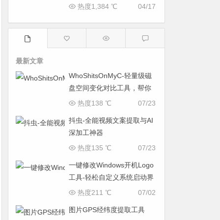
热度1,384 ℃
04/17
最新文章
WhoShitsOnMyC-轻量级磁
盘空间变化对比工具，帮你
找出“吃掉”空间的罪魁祸首
热度138 ℃
07/23
抖虫-全能视频文案提取与AI
深加工神器
热度135 ℃
07/23
一键修改Windows开机Logo
工具-轻松自定义系统启动界
面
热度211 ℃
07/02
图片GPS经纬度提取工具