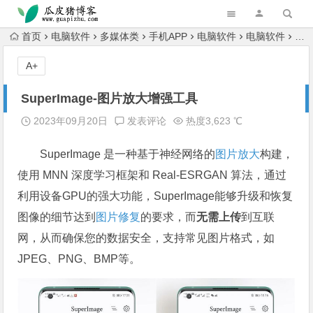
跳转到主内容
首页
电脑软件
多媒体类
手机APP
电脑软件
电脑软件
设
A+
SuperImage-图片放大增强工具
2023年09月20日
发表评论
热度3,623 ℃
SuperImage 是一种基于神经网络的
图片放大
构建，
使用 MNN 深度学习框架和 Real-ESRGAN 算法，通过
利用设备GPU的强大功能，SuperImage能够升级和恢复
图像的细节达到
图片修复
的要求，而
无需上传
到互联
网，从而确保您的数据安全，支持常见图片格式，如
JPEG、PNG、BMP等。