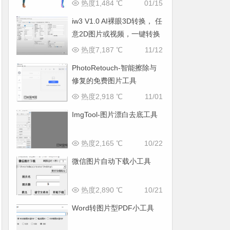
热度1,484 ℃
01/15
iw3 V1.0 AI裸眼3D转换， 任
意2D图片或视频，一键转换
为3D，支持VR观看
热度7,187 ℃
11/12
PhotoRetouch-智能擦除与
修复的免费图片工具
热度2,918 ℃
11/01
ImgTool-图片漂白去底工具
热度2,165 ℃
10/22
微信图片自动下载小工具
热度2,890 ℃
10/21
Word转图片型PDF小工具