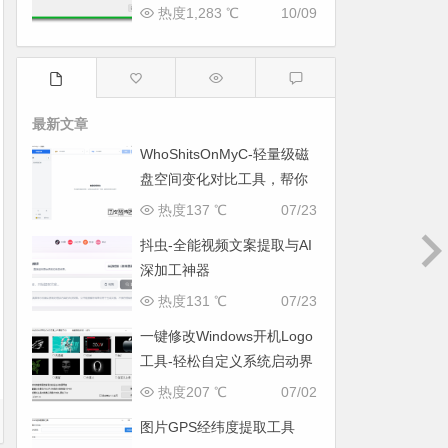
热度1,283 ℃
10/09
最新文章
WhoShitsOnMyC-轻量级磁
盘空间变化对比工具，帮你
找出“吃掉”空间的罪魁祸首
热度137 ℃
07/23
抖虫-全能视频文案提取与AI
深加工神器
热度131 ℃
07/23
一键修改Windows开机Logo
工具-轻松自定义系统启动界
面
热度207 ℃
07/02
图片GPS经纬度提取工具