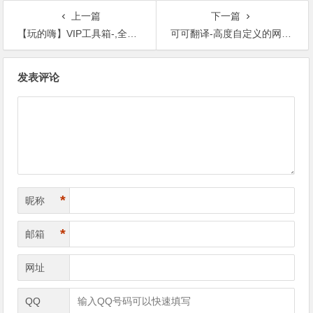
上一篇
下一篇
【玩的嗨】VIP工具箱-,全网VIP视频免费破解去广告，夸克网盘直链批量获取等诸多功能
可可翻译-高度自定义的网页翻译工具！复活Google翻译
文章导航
发表评论
*
昵称
*
邮箱
网址
QQ