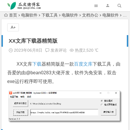
跳转到主内容
首页
电脑软件
下载工具
电脑软件
文档办公
电脑软件
X
A+
XX文库下载器精简版
2023年06月8日
发表评论
热度2,520 ℃
XX文库
下载
器精简版是一款
百度文库
下载工具，由
吾爱的由@bean0283大佬开发，软件为免安装，双击
exe运行程序即可使用。