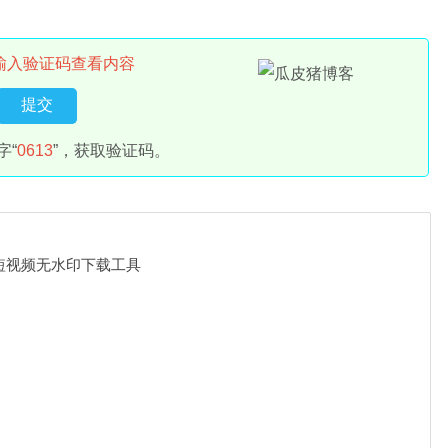
输入验证码查看内容
字“
0613
”，获取验证码。
外短视频无水印下载工具