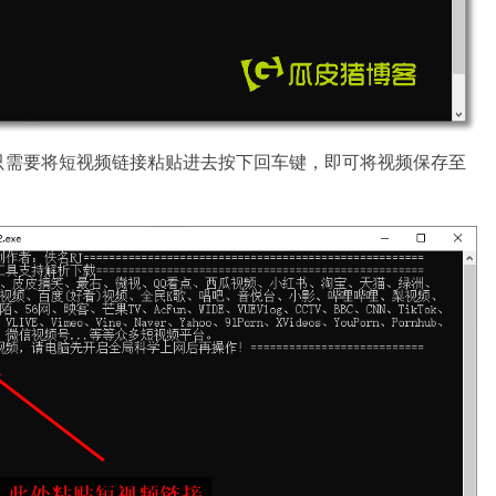
只需要将短视频链接粘贴进去按下回车键，即可将视频保存至