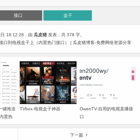
接口
盒子
7日
18:12:28
，由
瓜皮猪
发表，共 378 字。
送接口到电视盒子上（内置热门接口） | 瓜皮猪博客-免费网络资源分享
端一键推送
TVbox-电视盒子神器
OwenTV-自用的电视直播接
内置热
口
下一篇