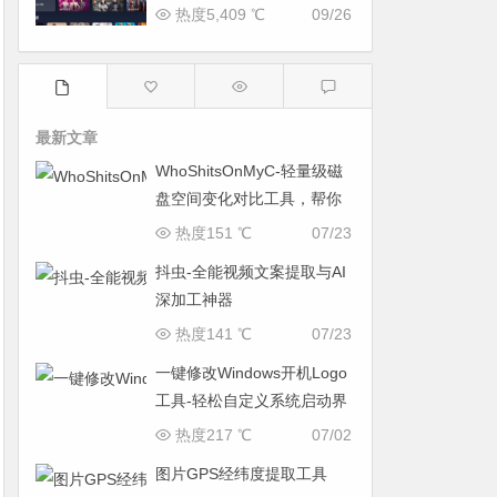
热度5,409 ℃
09/26
最新文章
WhoShitsOnMyC-轻量级磁
盘空间变化对比工具，帮你
找出“吃掉”空间的罪魁祸首
热度151 ℃
07/23
抖虫-全能视频文案提取与AI
深加工神器
热度141 ℃
07/23
一键修改Windows开机Logo
工具-轻松自定义系统启动界
面
热度217 ℃
07/02
图片GPS经纬度提取工具