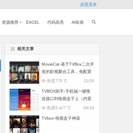
设置菜单
资源推荐
EXCEL
代码高亮
AI绘画
相关文章
MovieCat-基于TVBox二次开
发的影视聚合工具，免配置
内置接口开箱即用
热度775 ℃
11/29
TVBOX助手-手机端一键推
送接口到电视盒子上（内置
热门接口）
热度8,427 ℃
04/18
TVbox-电视盒子神器