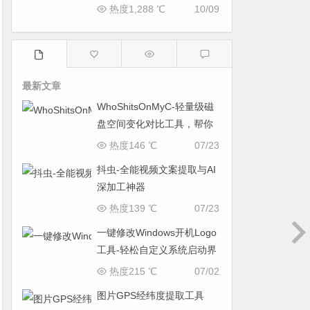
热度1,288 ℃
10/09
最新文章
WhoShitsOnMyC-轻量级磁
盘空间变化对比工具，帮你
找出“吃掉”空间的罪魁祸首
热度146 ℃
07/23
抖虫-全能视频文案提取与AI
深加工神器
热度139 ℃
07/23
一键修改Windows开机Logo
工具-轻松自定义系统启动界
面
热度215 ℃
07/02
图片GPS经纬度提取工具