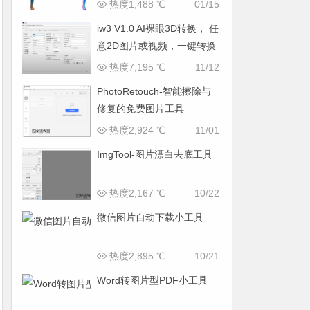
热度1,488 ℃
01/15
iw3 V1.0 AI裸眼3D转换， 任
意2D图片或视频，一键转换
为3D，支持VR观看
热度7,195 ℃
11/12
PhotoRetouch-智能擦除与
修复的免费图片工具
热度2,924 ℃
11/01
ImgTool-图片漂白去底工具
热度2,167 ℃
10/22
微信图片自动下载小工具
热度2,895 ℃
10/21
Word转图片型PDF小工具