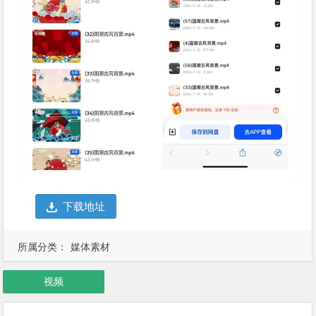
下载地址
所属分类：
媒体素材
视频