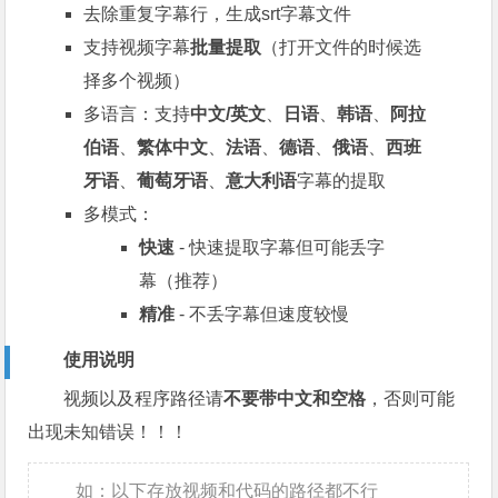
去除重复字幕行，生成srt字幕文件
支持视频字幕
批量提取
（打开文件的时候选
择多个视频）
多语言：支持
中文/英文
、
日语
、
韩语
、
阿拉
伯语
、
繁体中文
、
法语
、
德语
、
俄语
、
西班
牙语
、
葡萄牙语
、
意大利语
字幕的提取
多模式：
快速
- 快速提取字幕但可能丢字
幕（推荐）
精准
- 不丢字幕但速度较慢
使用说明
视频以及程序路径请
不要带中文和空格
，否则可能
出现未知错误！！！
如：以下存放视频和代码的路径都不行