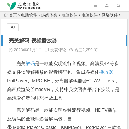
跳转到主内容
首页
电脑软件
多媒体类
电脑软件
电脑软件
网络软件
完
A+
完美解码-视频播放器
2023年01月1日
发表评论
热度2,259 ℃
完美
解码
是一款能实现流行音视频、高清及4K等多
媒文件软硬解播放的影音解码包，集成多媒体
播放器
PotPlayer、MPC-BE，分离器解码器套件LAV Filters，
高画质渲染器madVR，支持中英文语言平台下安装，是
高清爱好者的理想播放工具。
完美解码是一款能实现各种流行视频、HDTV播放
及编码的全能型影音解码包，自
带 Media Player Classic、KMPlayer、PotPlayer 三款流