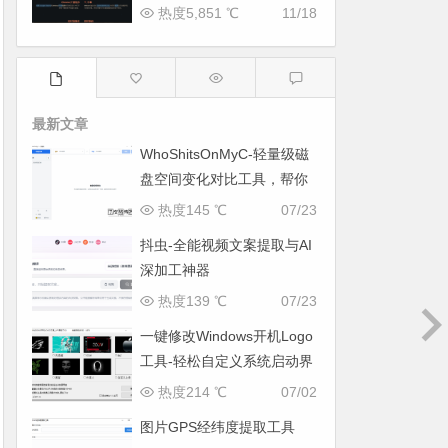
热度5,851 ℃
11/18
最新文章
WhoShitsOnMyC-轻量级磁
盘空间变化对比工具，帮你
找出“吃掉”空间的罪魁祸首
热度145 ℃
07/23
抖虫-全能视频文案提取与AI
深加工神器
热度139 ℃
07/23
一键修改Windows开机Logo
工具-轻松自定义系统启动界
面
热度214 ℃
07/02
图片GPS经纬度提取工具