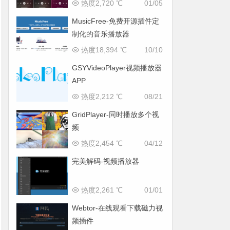
热度2,720 ℃
01/05
MusicFree-免费开源插件定
制化的音乐播放器
热度18,394 ℃
10/10
GSYVideoPlayer视频播放器
APP
热度2,212 ℃
08/21
GridPlayer-同时播放多个视
频
热度2,454 ℃
04/12
完美解码-视频播放器
热度2,261 ℃
01/01
Webtor-在线观看下载磁力视
频插件