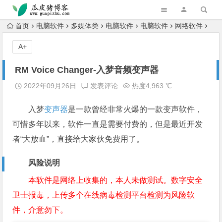
跳转到主内容
首页
电脑软件
多媒体类
电脑软件
电脑软件
网络软件
RM
A+
RM Voice Changer-入梦音频变声器
2022年09月26日
发表评论
热度4,963 ℃
入梦
变声器
是一款曾经非常火爆的一款变声软件，
可惜多年以来，软件一直是需要付费的，但是最近开发
者“大放血”，直接给大家伙免费用了。
风险说明
本软件是网络上收集的，本人未做测试。数字安全
卫士报毒，上传多个在线病毒检测平台检测为风险软
件，介意勿下。