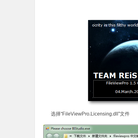
选择“FileViewPro.Licensing.dll”文件