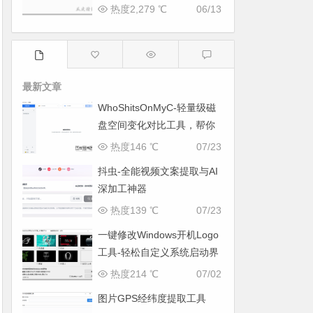
热度2,279 ℃
06/13
最新文章
WhoShitsOnMyC-轻量级磁
盘空间变化对比工具，帮你
找出“吃掉”空间的罪魁祸首
热度146 ℃
07/23
抖虫-全能视频文案提取与AI
深加工神器
热度139 ℃
07/23
一键修改Windows开机Logo
工具-轻松自定义系统启动界
面
热度214 ℃
07/02
图片GPS经纬度提取工具