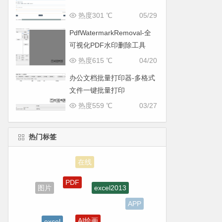
热度301 ℃
05/29
PdfWatermarkRemoval-全
可视化PDF水印删除工具
热度615 ℃
04/20
办公文档批量打印器-多格式
文件一键批量打印
热度559 ℃
03/27
热门标签
在线
PDF
excel2013
图片
APP
AI绘画
excel