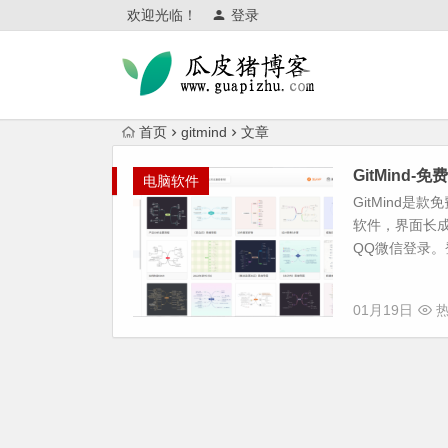
欢迎光临！
登录
首页
gitmind
文章
GitMind
电脑软件
GitMind是
软件，界面长
QQ微信登录。
01月19日
热