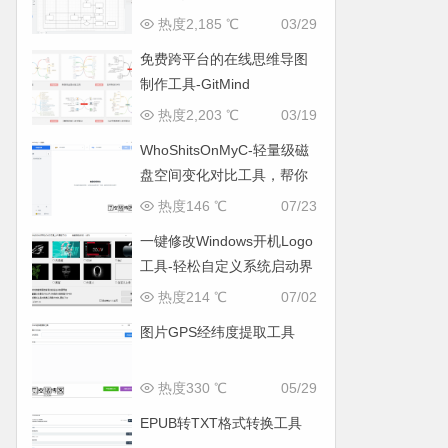
热度2,185 ℃
03/29
免费跨平台的在线思维导图
制作工具-GitMind
热度2,203 ℃
03/19
WhoShitsOnMyC-轻量级磁
盘空间变化对比工具，帮你
找出“吃掉”空间的罪魁祸首
热度146 ℃
07/23
一键修改Windows开机Logo
工具-轻松自定义系统启动界
面
热度214 ℃
07/02
图片GPS经纬度提取工具
热度330 ℃
05/29
EPUB转TXT格式转换工具