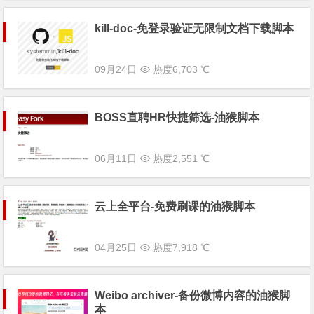
kill-doc-免登录验证无限制文档下载脚本
09月24日
热度6,703 ℃
BOSS直聘HR快捷筛选-油猴脚本
06月11日
热度2,551 ℃
云上全平台-免费刷课的油猴脚本
04月25日
热度7,918 ℃
Weibo archiver-备份微博内容的油猴脚
本