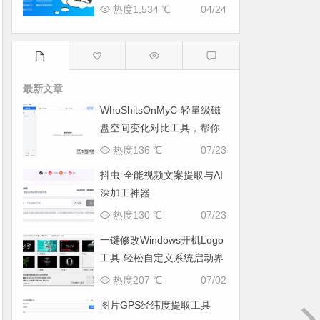
热度1,534 ℃
04/24
最新文章
WhoShitsOnMyC-轻量级磁
盘空间变化对比工具，帮你
找出“吃掉”空间的罪魁祸首
热度136 ℃
07/23
抖虫-全能视频文案提取与AI
深加工神器
热度130 ℃
07/23
一键修改Windows开机Logo
工具-轻松自定义系统启动界
面
热度207 ℃
07/02
图片GPS经纬度提取工具