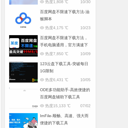
载器
热度1,808 ℃
10/30
百度网盘不限速下载方法-油
猴脚本
热度4,175 ℃
10/23
百度网盘不限速下载方法，
手机电脑通用，官方满速下
载长期稳定
热度7,850 ℃
10/09
123云盘下载工具-突破每日
1G限制
热度6,431 ℃
10/05
ODE多功能助手-高效便捷的
百度网盘辅助下载工具
热度15,133 ℃
07/02
ImFile-顺畅、高速、强大而
便捷的下载工具