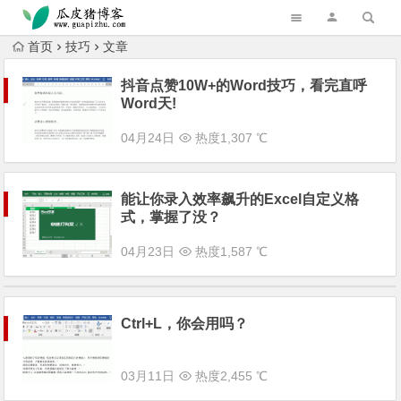
跳转到主内容
首页
技巧
文章
抖音点赞10W+的Word技巧，看完直呼
Word天!
04月24日
热度1,307 ℃
能让你录入效率飙升的Excel自定义格
式，掌握了没？
04月23日
热度1,587 ℃
Ctrl+L，你会用吗？
03月11日
热度2,455 ℃