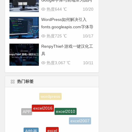
Google字体与前端库为国内
CDN镜像
热度644 ℃
10/20
WordPress如何解决引入
fonts.googleapis.com字体导
致网页响应缓慢问题
热度725 ℃
10/17
RenpyThief-游戏一键汉化工
具
热度3,067 ℃
10/11
热门标签
excel2016
excel2010
APP
excel2007
excel
AI绘画