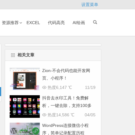
设置菜单
资源推荐
EXCEL
代码高亮
AI绘画
相关文章
Zion-不会代码也能开发网
页、小程序！
热度6,147 ℃
11/19
抖音去水印工具！免费解
析，一键去除，支持100多
个平台！
热度14,586 ℃
04/05
WordPress连接微信小程
序，简单记录配置历程