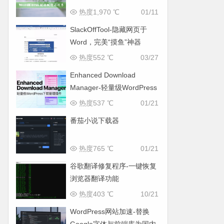
热度1,970 ℃
01/11
SlackOffTool-隐藏网页于
Word，完美“摸鱼”神器
热度552 ℃
03/27
Enhanced Download
Manager-轻量级WordPress
下载管理插件
热度537 ℃
01/21
番茄小说下载器
热度765 ℃
01/21
谷歌翻译修复程序-一键恢复
浏览器翻译功能
热度403 ℃
10/21
WordPress网站加速-替换