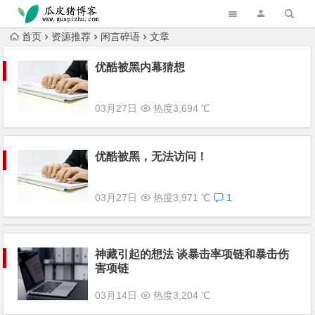
跳转到主内容
首页
资源推荐
闲言碎语
文章
优酷被黑内幕猜想
03月27日
热度3,694 ℃
优酷被黑，无法访问！
03月27日
热度3,971 ℃
1
神藏引起的想法 谈暴击率项链和暴击伤
害项链
03月14日
热度3,204 ℃