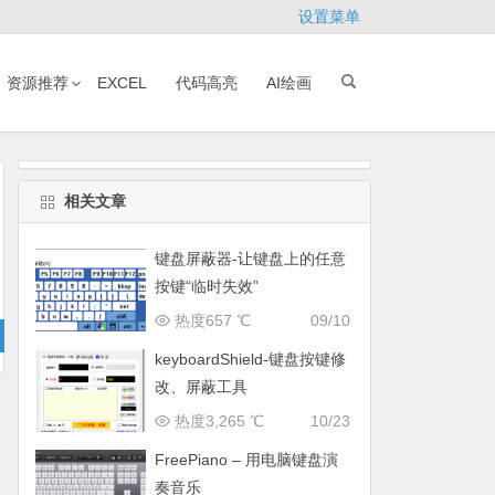
设置菜单
资源推荐
EXCEL
代码高亮
AI绘画
相关文章
键盘屏蔽器-让键盘上的任意
按键“临时失效”
热度657 ℃
09/10
keyboardShield-键盘按键修
改、屏蔽工具
热度3,265 ℃
10/23
FreePiano – 用电脑键盘演
奏音乐