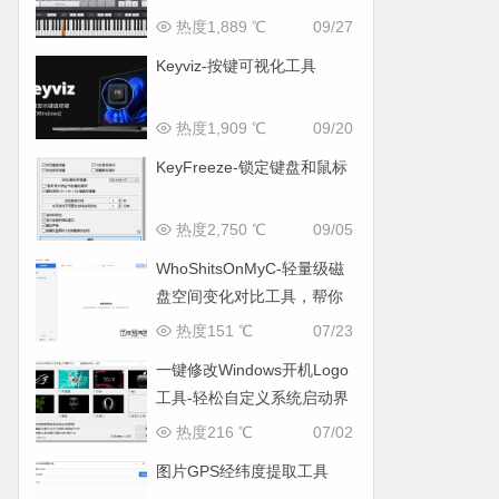
热度1,889 ℃
09/27
Keyviz-按键可视化工具
热度1,909 ℃
09/20
KeyFreeze-锁定键盘和鼠标
热度2,750 ℃
09/05
WhoShitsOnMyC-轻量级磁
盘空间变化对比工具，帮你
找出“吃掉”空间的罪魁祸首
热度151 ℃
07/23
一键修改Windows开机Logo
工具-轻松自定义系统启动界
面
热度216 ℃
07/02
图片GPS经纬度提取工具