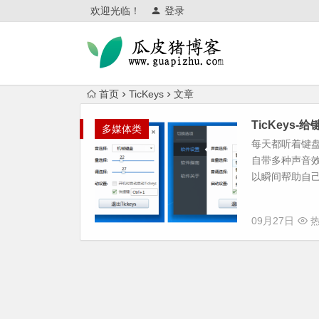
欢迎光临！
登录
首页
TicKeys
文章
TicKeys
多媒体类
每天都听着键盘声
自带多种声音
以瞬间帮助自己
09月27日
热