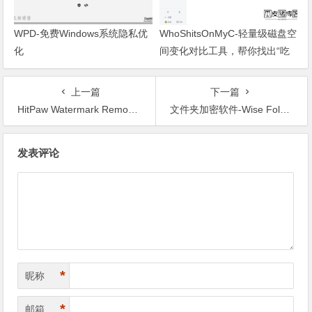
WPD-免费Windows系统隐私优
WhoShitsOnMyC-轻量级磁盘空
化
间变化对比工具，帮你找出“吃
掉”空间的罪魁祸首
上一篇
下一篇
HitPaw Watermark Remover-视频图片去水印工具
文件夹加密软件-Wise Folder Hider
文章导航
发表评论
*
昵称
*
邮箱